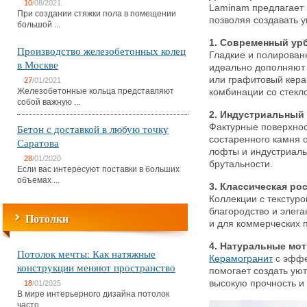
10
/08/2021
Laminam предлагает 
При создании стяжки пола в помещении
позволяя создавать 
большой ...
1. Современный ур
Производство железобетонных колец
Гладкие и полирован
в Москве
идеально дополняют 
или графитовый кера
27
/01/2021
Железобетонные кольца представляют
комбинации со стекл
собой важную ...
2. Индустриальный
Бетон с доставкой в любую точку
Фактурные поверхнос
состаренного камня 
Саратова
лофты и индустриаль
28
/01/2020
брутальности.
Если вас интересуют поставки в больших
объемах ...
3. Классическая ро
Коллекции с текстур
благородство и элега
Потолки
и для коммерческих 
4. Натуральные мо
Потолок мечты: Как натяжные
Керамогранит
с эффе
конструкции меняют пространство
помогает создать ую
высокую прочность и 
18
/01/2025
В мире интерьерного дизайна потолок
часто ...