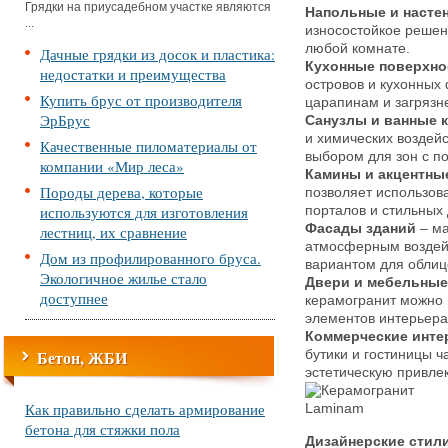
Грядки на приусадебном участке являются
Напольные и насте
...
износостойкое решен
любой комнате.
Дачные грядки из досок и пластика:
Кухонные поверхно
недостатки и преимущества
островов и кухонных ф
Купить брус от производителя
царапинам и загрязн
ЭрБрус
Санузлы и ванные 
и химических воздей
Качественные пиломатериалы от
выбором для зон с п
компании «Мир леса»
Камины и акцентны
Породы дерева, которые
позволяет использов
используются для изготовления
порталов и стильных
Фасады зданий
– ма
лестниц, их сравнение
атмосферным воздейс
Дом из профилированного бруса.
вариантом для облиц
Экологичное жилье стало
Двери и мебельны
доступнее
керамогранит можно 
элементов интерьера
Коммерческие инт
Бетон, ЖБИ
бутики и гостиницы ч
эстетическую привлек
Как правильно сделать армирование
бетона для стяжки пола
Дизайнерские стили