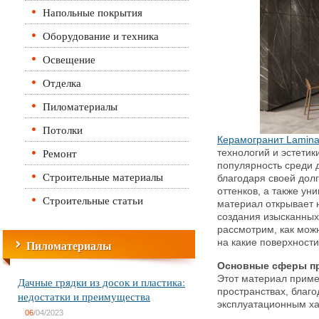
Напольные покрытия
Оборудование и техника
Освещение
Отделка
Пиломатериалы
Потолки
Керамогранит Lamin
Ремонт
технологий и эстетик
популярность среди 
Строительные материалы
благодаря своей дол
оттенков, а также ун
Строительные статьи
материал открывает 
создания изысканных
рассмотрим, как мож
Пиломатериалы
на какие поверхности
Основные сферы пр
Этот материал примен
Дачные грядки из досок и пластика:
пространствах, благ
недостатки и преимущества
эксплуатационным ха
06
/04/2023