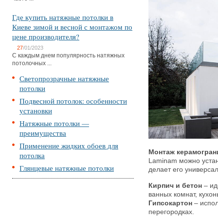
Где купить натяжные потолки в
Киеве зимой и весной с монтажом по
цене производителя?
27
/01/2023
С каждым днем популярность натяжных
потолочных ...
Светопрозрачные натяжные
потолки
Подвесной потолок: особенности
установки
Натяжные потолки —
преимущества
Применение жидких обоев для
Монтаж керамогран
потолка
Laminam можно устан
Глянцевые натяжные потолки
делает его универса
Кирпич и бетон
– ид
ванных комнат, кухо
Гипсокартон
– испол
перегородках.