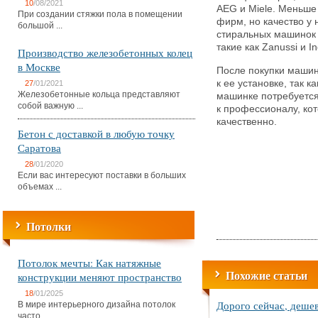
10
/08/2021
AEG и Miele. Меньше
При создании стяжки пола в помещении
фирм, но качество 
большой ...
стиральных машинок 
такие как Zanussi и In
Производство железобетонных колец
в Москве
После покупки машин
к ее установке, так к
27
/01/2021
Железобетонные кольца представляют
машинке потребуется
собой важную ...
к профессионалу, ко
качественно.
Бетон с доставкой в любую точку
Саратова
28
/01/2020
Если вас интересуют поставки в больших
объемах ...
Потолки
Потолок мечты: Как натяжные
Похожие статьи
конструкции меняют пространство
18
/01/2025
Дорого сейчас, деше
В мире интерьерного дизайна потолок
часто ...