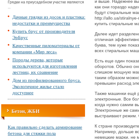
и выше. Надежнее вы
Грядки на приусадебном участке являются
как они гораздо над
...
будут стиральные ма
Дачные грядки из досок и пластика:
http://allo.ua/stiraln
недостатки и преимущества
купить стиральные м
Купить брус от производителя
Далее идет разделени
ЭрБрус
отличная эффективно
Качественные пиломатериалы от
буква, тем хуже пока
компании «Мир леса»
всех стиральных маши
Породы дерева, которые
Есть еще один показа
используются для изготовления
оборотов. Обычно они
лестниц, их сравнение
слишком мощную маши
таким образом можно
Дом из профилированного бруса.
превышен расход эле
Экологичное жилье стало
доступнее
Также машинки ещё р
электронные. Все бо
когда нужно самим в
Бетон, ЖБИ
Электронные же сами
выстраивают режим. 
Как правильно сделать армирование
К стране производит
Например, дольше вс
бетона для стяжки пола
немецкие марки, не 