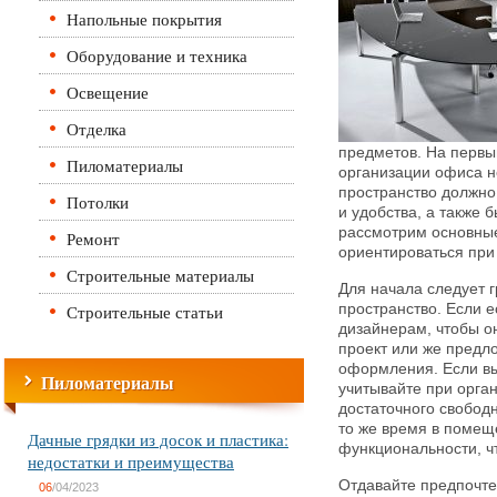
Напольные покрытия
Оборудование и техника
Освещение
Отделка
предметов.
На первый
Пиломатериалы
организации офиса не
пространство должно
Потолки
и удобства, а также 
рассмотрим основные
Ремонт
ориентироваться при
Строительные материалы
Для начала следует
Строительные статьи
пространство. Если е
дизайнерам, чтобы о
проект или же предл
оформления. Если вы
Пиломатериалы
учитывайте при орга
достаточного свобод
то же время в помещ
Дачные грядки из досок и пластика:
функциональности, ч
недостатки и преимущества
Отдавайте предпочте
06
/04/2023