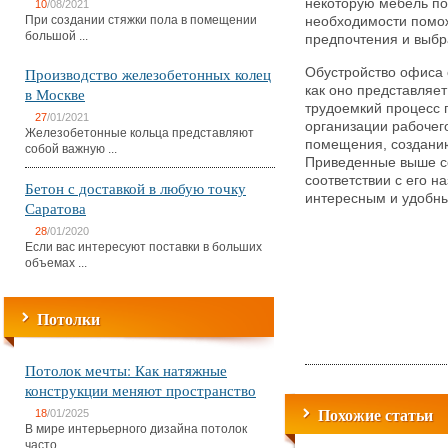
некоторую мебель по
10
/08/2021
При создании стяжки пола в помещении
необходимости помож
большой ...
предпочтения и выбр
Производство железобетонных колец
Обустройство офиса 
как оно представляет
в Москве
трудоемкий процесс 
27
/01/2021
организации рабочег
Железобетонные кольца представляют
помещения, создани
собой важную ...
Приведенные выше с
соответствии с его н
Бетон с доставкой в любую точку
интересным и удобн
Саратова
28
/01/2020
Если вас интересуют поставки в больших
объемах ...
Потолки
Потолок мечты: Как натяжные
конструкции меняют пространство
Похожие статьи
18
/01/2025
В мире интерьерного дизайна потолок
часто ...