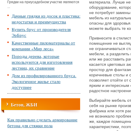
Грядки на приусадебном участке являются
материала. Лучше не
...
оборудование, которо
не потребует замены
Дачные грядки из досок и пластика:
мебель из натуральны
недостатки и преимущества
опасны для здоровья
Купить брус от производителя
можете выбрать те к
ЭрБрус
Привнесите в стилис
Качественные пиломатериалы от
помещение не выгляд
компании «Мир леса»
не ограничиваться 
мебели, а разделить
Породы дерева, которые
или же расставить р
используются для изготовления
касается цветовых ак
лестниц, их сравнение
простор для фантази
Дом из профилированного бруса.
коричневые столы и 
позволяет отойти от 
Экологичное жилье стало
ярким и интересным 
доступнее
радостное настроени
Выбирайте мебель от
Бетон, ЖБИ
себя на рынке произв
фабрика или хотя ра
не возникало проблем
Как правильно сделать армирование
же, каждое помещен
бетона для стяжки пола
характеристики, поэт