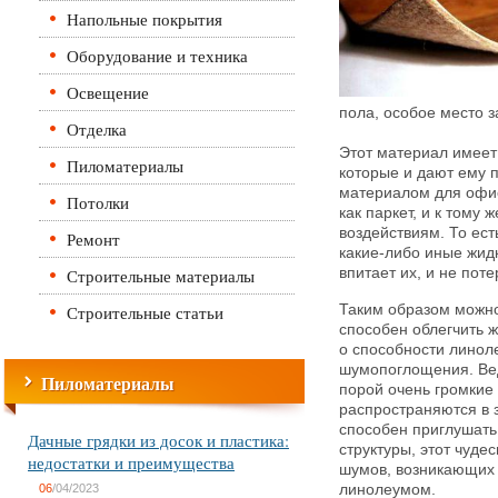
Напольные покрытия
Оборудование и техника
Освещение
пола, особое место 
Отделка
Этот материал имеет
Пиломатериалы
которые и дают ему 
материалом для офис
Потолки
как паркет, и к тому
воздействиям. То ест
Ремонт
какие-либо иные жидк
Строительные материалы
впитает их, и не пот
Строительные статьи
Таким образом можно
способен облегчить ж
о способности линол
шумопоглощения. Вед
Пиломатериалы
порой очень громкие 
распространяются в 
способен приглушать 
Дачные грядки из досок и пластика:
структуры, этот чуд
недостатки и преимущества
шумов, возникающих 
06
/04/2023
линолеумом.