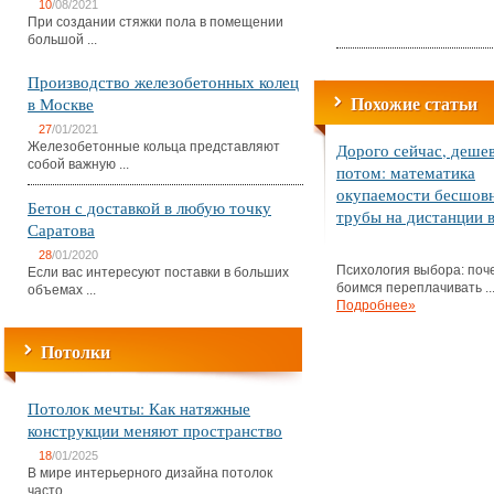
10
/08/2021
При создании стяжки пола в помещении
большой ...
Производство железобетонных колец
Похожие статьи
в Москве
27
/01/2021
Железобетонные кольца представляют
Дорого сейчас, деше
собой важную ...
потом: математика
окупаемости бесшов
Бетон с доставкой в любую точку
трубы на дистанции в
Саратова
28
/01/2020
Психология выбора: поч
Если вас интересуют поставки в больших
боимся переплачивать ..
объемах ...
Подробнее»
Потолки
Потолок мечты: Как натяжные
конструкции меняют пространство
18
/01/2025
В мире интерьерного дизайна потолок
часто ...