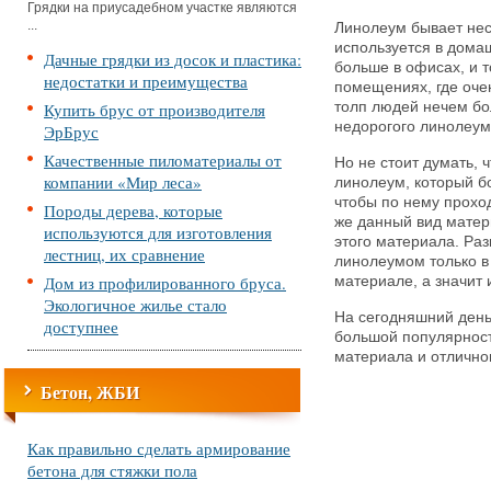
Грядки на приусадебном участке являются
...
Линолеум бывает неск
используется в домаш
Дачные грядки из досок и пластика:
больше в офисах, и 
недостатки и преимущества
помещениях, где оче
Купить брус от производителя
толп людей нечем бо
недорогого линолеум
ЭрБрус
Качественные пиломатериалы от
Но не стоит думать, 
компании «Мир леса»
линолеум, который бо
чтобы по нему прохо
Породы дерева, которые
же данный вид матер
используются для изготовления
этого материала. Р
лестниц, их сравнение
линолеумом только в 
Дом из профилированного бруса.
материале, а значит 
Экологичное жилье стало
На сегодняшний день
доступнее
большой популярност
материала и отлично
Бетон, ЖБИ
Как правильно сделать армирование
бетона для стяжки пола