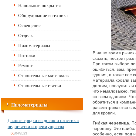
Напольные покрытия
Оборудование и техника
Освещение
Отделка
Пиломатериалы
В наше время рынок 
Потолки
сказать, пестрит ра
При таком выборе ле
Ремонт
ошибиться, вам, преж
Строительные материалы
здания, а также вес 
материала кровли зав
Строительные статьи
долгим, послужит ли
что немаловажно, так
со всем зданием. Чт
обратиться в компа
Пиломатериалы
рассматриваются са
для кровли.
Дачные грядки из досок и пластика:
Гибкая черепица
. П
недостатки и преимущества
черепицу. Это наибо
06
/04/2023
особенно, если под н