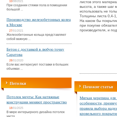
10
/08/2021
листов этого матери
При создании стяжки пола в помещении
высота, а также шаг 
большой ...
использовать не толь
Толщины листа 0,4-1,
Производство железобетонных колец
На каком бы покрыти
в Москве
при покупке обязате
производителя, и по
27
/01/2021
Железобетонные кольца представляют
собой важную ...
Бетон с доставкой в любую точку
Саратова
28
/01/2020
Если вас интересуют поставки в больших
объемах ...
Потолки
Похожие статьи
Потолок мечты: Как натяжные
Мягкая черепица для
конструкции меняют пространство
особенности, преиму
правила выбора наде
18
/01/2025
В мире интерьерного дизайна потолок
кровельного покрыти
часто ...