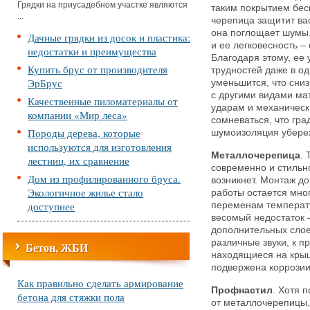
Грядки на приусадебном участке являются
таким покрытием бес
...
черепица защитит вас
она поглощает шумы
Дачные грядки из досок и пластика:
и ее легковесность – 
недостатки и преимущества
Благодаря этому, ее 
Купить брус от производителя
трудностей даже в од
ЭрБрус
уменьшится, что сни
с другими видами мат
Качественные пиломатериалы от
ударам и механическ
компании «Мир леса»
сомневаться, что гра
Породы дерева, которые
шумоизоляция убереж
используются для изготовления
Металлочерепица
. 
лестниц, их сравнение
современно и стильно
Дом из профилированного бруса.
возникнет. Монтаж до
Экологичное жилье стало
работы остается мног
доступнее
переменам температу
весомый недостаток 
дополнительных слое
различные звуки, к п
Бетон, ЖБИ
находящиеся на крыш
подвержена коррозии,
Как правильно сделать армирование
Профнастил
. Хотя 
бетона для стяжки пола
от металлочерепицы, 