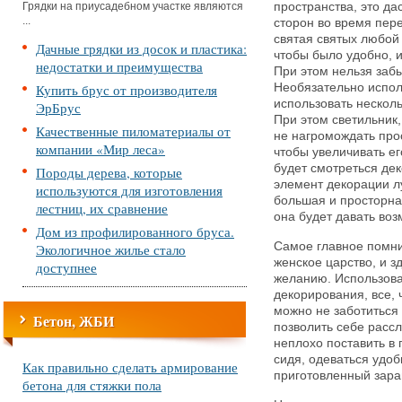
Грядки на приусадебном участке являются
пространства, это да
...
сторон во время пере
святая святых любой 
Дачные грядки из досок и пластика:
чтобы было удобно, и
недостатки и преимущества
При этом нельзя заб
Купить брус от производителя
Необязательно испол
использовать несколь
ЭрБрус
При этом светильник
Качественные пиломатериалы от
не нагромождать прос
компании «Мир леса»
чтобы увеличивать ег
будет смотреться де
Породы дерева, которые
элемент декорации л
используются для изготовления
большая и просторна
лестниц, их сравнение
она будет давать во
Дом из профилированного бруса.
Самое главное помни
Экологичное жилье стало
женское царство, и з
доступнее
желанию. Использова
декорирования, все, 
можно не заботиться
Бетон, ЖБИ
позволить себе расс
неплохо поставить в 
сидя, одеваться удоб
Как правильно сделать армирование
приготовленный зара
бетона для стяжки пола