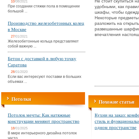
Не стоит скупиться н
10
/08/2021
При создании стяжки пола в помещении
удобными, как прави
большой ...
шкафы, чтобы одежда
Некоторые предметы 
Производство железобетонных колец
разложить на открыт
в Москве
развешанные шарфики
впечатления настоящ
27
/01/2021
Железобетонные кольца представляют
собой важную ...
Бетон с доставкой в любую точку
Саратова
28
/01/2020
Если вас интересуют поставки в больших
объемах ...
Потолки
Похожие статьи
Потолок мечты: Как натяжные
Кухни на заказ: комф
конструкции меняют пространство
стиль и функциональ
одном пространстве
18
/01/2025
В мире интерьерного дизайна потолок
часто ...