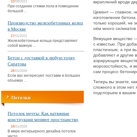
10
/08/2021
вкраплений вроде дер
При создании стяжки пола в помещении
большой ...
Цемент — главное, ч
изготовлении бетона.
Производство железобетонных колец
только хороший, не 
в Москве
нём много силикатов 
27
/01/2021
Вяжущее вещество —
Железобетонные кольца представляют
с известью. При доб
собой важную ...
пластичным, а при в
добавляют и другие 
Бетон с доставкой в любую точку
аэрирующие веществ
Саратова
морозостойкость, и 
28
/01/2020
сам процесс бетонир
Если вас интересуют поставки в больших
объемах ...
Теперь вы знаете, как
сложного в этом нет.
подспорьем в вашем 
Потолки
Потолок мечты: Как натяжные
конструкции меняют пространство
18
/01/2025
В мире интерьерного дизайна потолок
часто ...