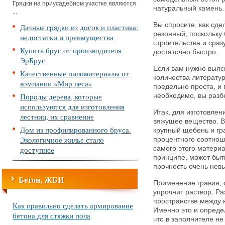
Грядки на приусадебном участке являются
натуральный камень.
...
Вы спросите, как сде
Дачные грядки из досок и пластика:
резонный, поскольку 
недостатки и преимущества
строительства и сраз
Купить брус от производителя
достаточно быстро.
ЭрБрус
Если вам нужно выясн
Качественные пиломатериалы от
количества литератур
компании «Мир леса»
предельно проста, и 
Породы дерева, которые
необходимо, вы разб
используются для изготовления
Итак, для изготовле
лестниц, их сравнение
вяжущее вещество. В
Дом из профилированного бруса.
крупный щебень и гра
Экологичное жилье стало
процентного соотнош
доступнее
самого этого материа
принципе, может быть
прочность очень нев
Бетон, ЖБИ
Применение гравия, 
упрочнит раствор. Ра
пространстве между 
Как правильно сделать армирование
Именно это и опреде
бетона для стяжки пола
что в заполнителе не