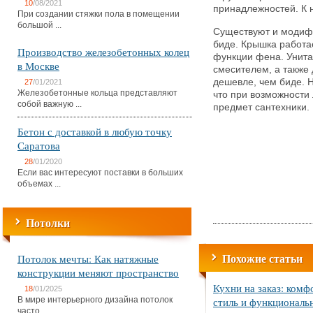
10
/08/2021
принадлежностей. К 
При создании стяжки пола в помещении
большой ...
Существуют и модифи
биде. Крышка работае
Производство железобетонных колец
функции фена. Унит
в Москве
смесителем, а также
дешевле, чем биде. Н
27
/01/2021
Железобетонные кольца представляют
что при возможности
собой важную ...
предмет сантехники.
Бетон с доставкой в любую точку
Саратова
28
/01/2020
Если вас интересуют поставки в больших
объемах ...
Потолки
Похожие статьи
Потолок мечты: Как натяжные
конструкции меняют пространство
Кухни на заказ: комф
18
/01/2025
В мире интерьерного дизайна потолок
стиль и функциональ
часто ...