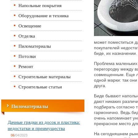
Напольные покрытия
Оборудование и техника
Освещение
Отделка
может поместиться да
Пиломатериалы
покупателей недоста
биде, их назначении.
Потолки
Проблема маленьких 
Ремонт
перегородку между ва
совмещенным. Еще лу
Строительные материалы
одной марки: так они
Строительные статьи
друга.
Биде бывают наполь
дают никаких различ
Пиломатериалы
подбирать согласно т
гармонично. Ведь би
очень напоминает ун
Дачные грядки из досок и пластика:
прекрасное место дл
недостатки и преимущества
На сегодняшнем рынк
06
/04/2023