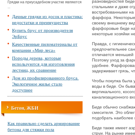
разновидностей биде
Грядки на приусадебном участке являются
стальными и даже от
...
востребованными на 
Дачные грядки из досок и пластика:
фарфора. Некоторые
недостатки и преимущества
своему внешнему вид
фарфоровые биде на
Купить брус от производителя
некоторые хозяйки 
ЭрБрус
Качественные пиломатериалы от
Правда, с гигиениче
компании «Мир леса»
предпочительнее сан
отличается меньшей 
Породы дерева, которые
Поэтому уход за фа
используются для изготовления
удобнее. Фарфоровая
лестниц, их сравнение
задерживает грязь, ч
Дом из профилированного бруса.
Чтобы покупка была 
Экологичное жилье стало
воды в биде. Он быва
доступнее
вертикального, косог
канализационного вхо
Бетон, ЖБИ
Биде обычно снабжа
смесителя. Это облег
подобрать наиболее 
Как правильно сделать армирование
Биде также имеет аэ
бетона для стяжки пола
струи. На рынке име