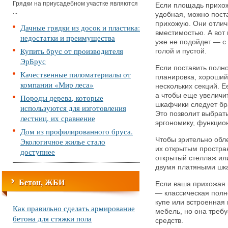
Грядки на приусадебном участке являются
Если площадь прихож
...
удобная, можно пост
прихожую. Они отлич
Дачные грядки из досок и пластика:
вместимостью. А вот
недостатки и преимущества
уже не подойдет — с 
Купить брус от производителя
голой и пустой.
ЭрБрус
Если поставить полн
Качественные пиломатериалы от
планировка, хороший
компании «Мир леса»
нескольких секций. 
а чтобы еще увеличи
Породы дерева, которые
шкафчики следует бра
используются для изготовления
Это позволит выбрат
лестниц, их сравнение
эргономику, функцио
Дом из профилированного бруса.
Чтобы зрительно обл
Экологичное жилье стало
их открытым простра
доступнее
открытый стеллаж ил
двумя платяными шка
Бетон, ЖБИ
Если ваша прихожая 
— классическая пол
купе или встроенная
Как правильно сделать армирование
мебель, но она треб
бетона для стяжки пола
средств.