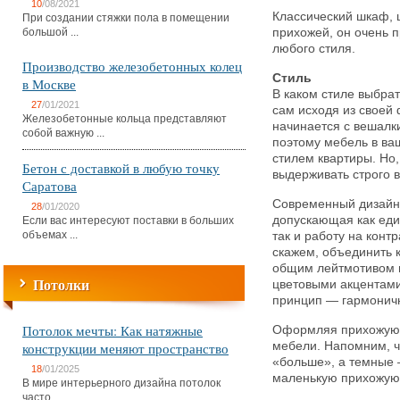
10
/08/2021
Классический шкаф, 
При создании стяжки пола в помещении
большой ...
прихожей, он очень 
любого стиля.
Производство железобетонных колец
Стиль
в Москве
В каком стиле выбра
27
/01/2021
сам исходя из своей 
Железобетонные кольца представляют
начинается с вешалки
собой важную ...
поэтому мебель в ва
стилем квартиры. Но, 
Бетон с доставкой в любую точку
выдерживать строго в
Саратова
Современный дизайн 
28
/01/2020
допускающая как еди
Если вас интересуют поставки в больших
объемах ...
так и работу на конт
скажем, объединить 
общим лейтмотивом и
Потолки
цветовыми акцентами
принцип — гармоничн
Потолок мечты: Как натяжные
Оформляя прихожую, 
конструкции меняют пространство
мебели. Напомним, ч
«больше», а темные 
18
/01/2025
маленькую прихожую
В мире интерьерного дизайна потолок
часто ...