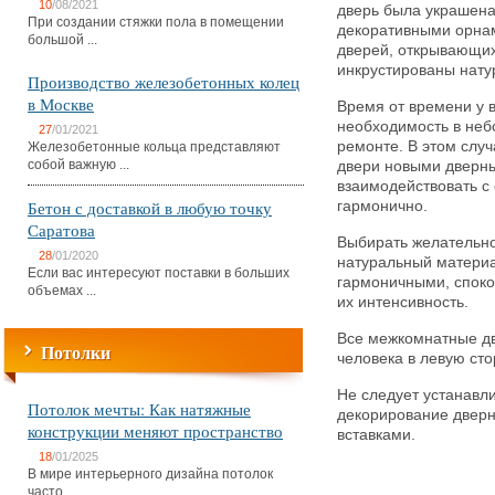
10
/08/2021
дверь была украшена
При создании стяжки пола в помещении
декоративными орна
большой ...
дверей, открывающих
инкрустированы нат
Производство железобетонных колец
в Москве
Время от времени у 
необходимость в неб
27
/01/2021
ремонте. В этом слу
Железобетонные кольца представляют
собой важную ...
двери новыми дверны
взаимодействовать с
Бетон с доставкой в любую точку
гармонично.
Саратова
Выбирать желательн
28
/01/2020
натуральный материа
Если вас интересуют поставки в больших
гармоничными, споко
объемах ...
их интенсивность.
Все межкомнатные дв
Потолки
человека в левую сто
Не следует устанавл
Потолок мечты: Как натяжные
декорирование двер
конструкции меняют пространство
вставками.
18
/01/2025
В мире интерьерного дизайна потолок
часто ...