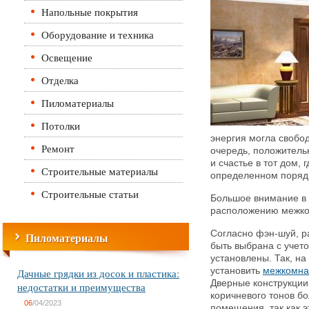
Напольные покрытия
Оборудование и техника
Освещение
Отделка
Пиломатериалы
Потолки
энергия могла свобо
Ремонт
очередь, положительн
и счастье в тот дом,
Строительные материалы
определенном поряд
Строительные статьи
Большое внимание в 
расположению межко
Согласно фэн-шуй, р
Пиломатериалы
быть выбрана с учето
установлены. Так, н
установить
межкомна
Дачные грядки из досок и пластика:
Дверные конструкции 
недостатки и преимущества
коричневого тонов б
06
/04/2023
помещения, так как 