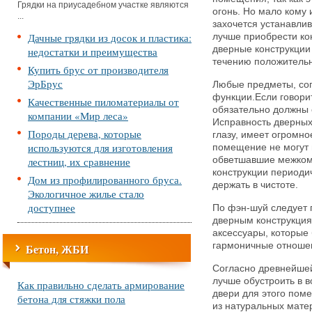
Грядки на приусадебном участке являются
огонь. Но мало кому
...
захочется устанавлив
Дачные грядки из досок и пластика:
лучше приобрести ко
дверные конструкции
недостатки и преимущества
течению положительн
Купить брус от производителя
ЭрБрус
Любые предметы, со
функции.Если говори
Качественные пиломатериалы от
обязательно должны 
компании «Мир леса»
Исправность дверных
Породы дерева, которые
глазу, имеет огромно
используются для изготовления
помещение не могут 
лестниц, их сравнение
обветшавшие межком
конструкции периоди
Дом из профилированного бруса.
держать в чистоте.
Экологичное жилье стало
доступнее
По фэн-шуй следует 
дверным конструкция
аксессуары, которые 
гармоничные отноше
Бетон, ЖБИ
Согласно древнейшей
лучше обустроить в 
Как правильно сделать армирование
двери для этого пом
бетона для стяжки пола
из натуральных матер