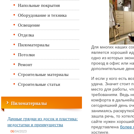
Напольные покрытия
Оборудование и техника
Освещение
Отделка
Пиломатериалы
Для многих наших со
является хорошей иде
Потолки
одно из которых эко
проезд в офис или н
Ремонт
дополнительные ден
Строительные материалы
И если у кого есть в
Строительные статьи
удача. Значит стоит 
место для работы, ч
требованиям. Ведь не 
комфорта в дальнейш
Пиломатериалы
сегодняшний день оч
занимаясь раскруткой
зашла речь, то хотел
Дачные грядки из досок и пластика:
сайте нужен хороший 
недостатки и преимущества
представлена
более 
06
/04/2023
хостинге.