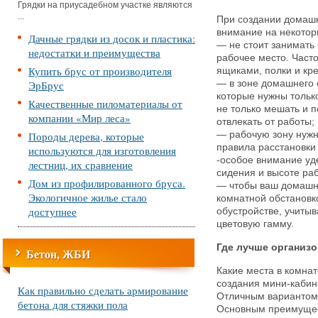
Грядки на приусадебном участке являются
...
При создании домаш
внимание на некото
Дачные грядки из досок и пластика:
— не стоит занимат
недостатки и преимущества
рабочее место. Част
Купить брус от производителя
ящиками, полки и кре
ЭрБрус
— в зоне домашнего
которые нужны тольк
Качественные пиломатериалы от
не только мешать и п
компании «Мир леса»
отвлекать от работы;
Породы дерева, которые
— рабочую зону нужн
правила расстановки
используются для изготовления
-особое внимание уд
лестниц, их сравнение
сидения и высоте раб
Дом из профилированного бруса.
— чтобы ваш домашн
Экологичное жилье стало
комнатной обстановк
доступнее
обустройстве, учиты
цветовую гамму.
Где лучше организо
Бетон, ЖБИ
Какие места в комна
создания мини-кабин
Как правильно сделать армирование
Отличным вариантом 
бетона для стяжки пола
Основным преимущес