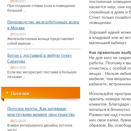
10
/08/2021
постоянная освещенно
При создании стяжки пола в помещении
касается ниш, они хо
большой ...
спокойные в доме и В
Стоит только позабо
Производство железобетонных колец
освещении.
в Москве
Хорошей идеей может
27
/01/2021
в кладовой или во в
Железобетонные кольца представляют
маленький кабинет.
собой важную ...
Как правильно выб
Бетон с доставкой в любую точку
Ни для кого не секре
Саратова
работы. Поэтому к в
28
/01/2020
отнестись с особой о
Если вас интересуют поставки в больших
вещах. Нельзя забыв
объемах ...
мебели, тем визуаль
кабинете, встроенно
Потолки
Используйте простра
крепить номера теле
клиентов. Благодаря
Потолок мечты: Как натяжные
копаться в блокнота
конструкции меняют пространство
Разместив над столо
них свои папки, бума
18
/01/2025
образом, Вы освобод
В мире интерьерного дизайна потолок
часто ...