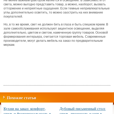
Не менее важным фактором является и освещение. В зависимости от
света, можно выгодно представить товар, а можно, наоборот, вызвать
отторжение и неприятные ощущения. Если темные непривлекательные
углы дополнительно осветить, то можно заострить на них внимание
покупателей.
Но, в то же время, свет не должен бить в глаза и быть слишком ярким. В
зале самообслуживания используют акцентное освещение, выделяя
дополнительно, цветом и светом, намеченную группу товаров. Основой
формирования интерьера, считается торговая мебель. Современные
производители, могут делать мебель на заказ по предварительным
меркам.
Похожие статьи
Кухни на заказ: комфорт,
Дубовый письменный стол:
стиль и функциональность в
стиль, прочность и уют в