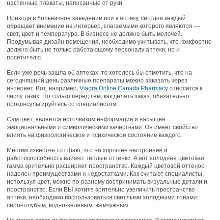
настенные плакаты, написанные от руки.
Приходя в больничное заведение или в аптеку, сегодня каждый
обращает внимание на интерьер, слагаемыми которого являются —
свет, цвет и температура. В бизнесе не должно быть мелочей.
Продумывая дизайн помещения, необходимо учитывать, что комфортно
должно быть не только работающему персоналу аптеки, но и
посетителю.
Если уже речь зашла об аптеках, то хотелось бы отметить, что на
сегодняшний день различные препараты можно заказать через
интернет. Вот, например,
Viagra Online Canada Pharmacy
относится к
числу таких. Но только перед тем, как делать заказ, обязательно
проконсультируйтесь со специалистом.
Сам цвет, является источником информации и насыщен
эмоциональными и символическими качествами. Он имеет свойство
влиять на физиологическое и психическое состояние каждого.
Многим известен тот факт, что на хорошее настроение и
работоспособность влияют теплые оттенки. А вот холодная цветовая
гамма зрительно расширяет пространство. Каждый цветовой оттенок
наделен преимуществами и недостатками. Как считают специалисты,
используя цвет, можно по-разному воспринимать визуальные детали и
пространство. Если ВЫ хотите зрительно увеличить пространство
аптеки, необходимо воспользоваться светлыми холодными тонами:
серо-голубым, водно-зеленым, жемчужным.