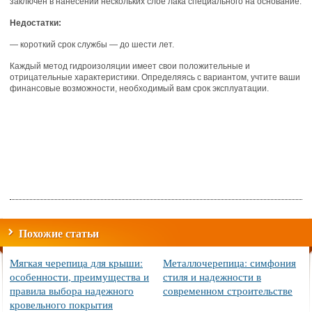
заключен в нанесении нескольких слое лака специального на основание.
Недостатки:
— короткий срок службы — до шести лет.
Каждый метод гидроизоляции имеет свои положительные и
отрицательные характеристики. Определяясь с вариантом, учтите ваши
финансовые возможности, необходимый вам срок эксплуатации.
Похожие статьи
Мягкая черепица для крыши:
Металлочерепица: симфония
особенности, преимущества и
стиля и надежности в
правила выбора надежного
современном строительстве
кровельного покрытия