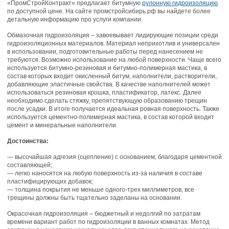
«ПромСтройКонтракт» предлагает битумную
рулонную гидроизоляцию
по доступной цене. На сайте промстройсибирь.рф вы найдете более
детальную информацию про услуги компании.
Обмазочная гидроизоляция – завоевывает лидирующие позиции среди
гидроизоляционных материалов. Материал неприхотлив и универсален
в использовании, подготовительные работы перед нанесением не
требуются. Возможно использование на любой поверхности. Чаще всего
используется битумно-резиновая и битумно-полимерная мастика, в
состав которых входит окисленный битум, наполнители, растворители,
добавляющие эластичные свойства. В качестве наполнителей может
использоваться резиновая крошка, пластификатор, латекс. Далее
необходимо сделать стяжку, препятствующую образованию трещин
после усадки. В итоге получается идеальная ровная поверхность. Также
используется цементно-полимерная мастика, в состав которой входит
цемент и минеральные наполнители.
Достоинства:
— высочайшая адгезия (сцепление) с основанием, благодаря цементной
составляющей;
— легко наносятся на любую поверхность из-за наличия в составе
пластифицирующих добавок;
— толщина покрытия не меньше одного-трех миллиметров, все
трещины должны быть тщательно заделаны на основании.
Окрасочная гидроизоляция – бюджетный и недолгий по затратам
времени вариант работ по гидроизоляции в ванных комнатах. Метод