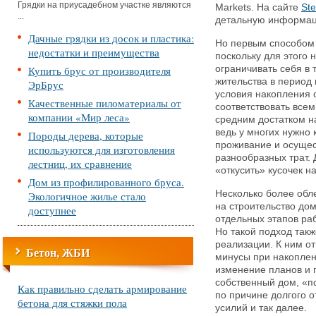
Грядки на приусадебном участке являются
Markets. На сайте
St
...
детальную информац
Дачные грядки из досок и пластика:
Но первым способом 
недостатки и преимущества
поскольку для этого 
Купить брус от производителя
ограничивать себя в 
жительства в период 
ЭрБрус
условия накопления 
Качественные пиломатериалы от
соответствовать все
компании «Мир леса»
средним достатком н
ведь у многих нужно
Породы дерева, которые
проживание и осуще
используются для изготовления
разнообразных трат.
лестниц, их сравнение
«откусить» кусочек н
Дом из профилированного бруса.
Несколько более обл
Экологичное жилье стало
на строительство до
доступнее
отдельных этапов ра
Но такой подход так
реализации. К ним о
Бетон, ЖБИ
минусы при накоплен
изменение планов и 
собственный дом, «п
Как правильно сделать армирование
по причине долгого о
бетона для стяжки пола
усилий и так далее.