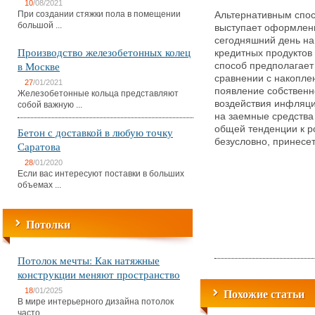
10
/08/2021
При создании стяжки пола в помещении
Альтернативным спо
большой ...
выступает оформлени
сегодняшний день на
Производство железобетонных колец
кредитных продуктов 
в Москве
способ предполагает
сравнении с накопле
27
/01/2021
появление собственно
Железобетонные кольца представляют
воздействия инфляци
собой важную ...
на заемные средства
общей тенденции к р
Бетон с доставкой в любую точку
безусловно, принесе
Саратова
28
/01/2020
Если вас интересуют поставки в больших
объемах ...
Потолки
Потолок мечты: Как натяжные
конструкции меняют пространство
Похожие статьи
18
/01/2025
В мире интерьерного дизайна потолок
часто ...