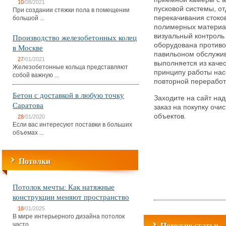
10
/08/2021
пусковой системы, о
При создании стяжки пола в помещении
перекачивания стоко
большой ...
полимерных материа
Производство железобетонных колец
визуальный контроль
оборудована против
в Москве
павильоном обслужи
27
/01/2021
выполняется из каче
Железобетонные кольца представляют
принципу работы нас
собой важную ...
повторной переработ
Бетон с доставкой в любую точку
Заходите на сайт на
Саратова
заказ на покупку оч
объектов.
28
/01/2020
Если вас интересуют поставки в больших
объемах ...
Потолки
Потолок мечты: Как натяжные
конструкции меняют пространство
18
/01/2025
В мире интерьерного дизайна потолок
Похожие статьи
часто ...