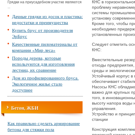
КНС в горизонтально
Грядки на приусадебном участке являются
...
проблему неравномер
системы промышленно
Дачные грядки из досок и пластика:
установку современн
недостатки и преимущества
Кроме того, чтобы п
необходимо придержи
Купить брус от производителя
установленных произ
ЭрБрус
Качественные пиломатериалы от
Следует отметить ос
компании «Мир леса»
КНС:
Породы дерева, которые
Вместительные резе
используются для изготовления
отходы предприятия
лестниц, их сравнение
среды и экологически
Устойчивый корпус в
Дом из профилированного бруса.
обеспечивает стабил
Экологичное жилье стало
Насосы КНС обладаю
доступнее
важно для крупных п
того, в инновационн
высоту напора воды 
Бетон, ЖБИ
управления.
Устройство и принци
станции
Как правильно сделать армирование
бетона для стяжки пола
Конструкция комплек
приемной камеры с а