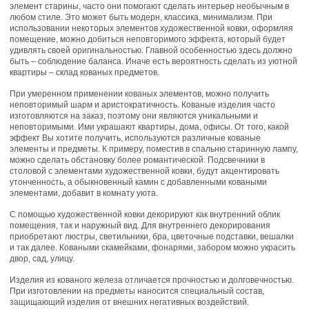
элемент старины, часто они помогают сделать интерьер необычным в
любом стиле. Это может быть модерн, классика, минимализм. При
использовании некоторых элементов художественной ковки, оформляя
помещение, можно добиться неповторимого эффекта, который будет
удивлять своей оригинальностью. Главной особенностью здесь должно
быть – соблюдение баланса. Иначе есть вероятность сделать из уютной
квартиры – склад кованых предметов.
При умеренном применении кованых элементов, можно получить
неповторимый шарм и аристократичность. Кованые изделия часто
изготовляются на заказ, поэтому они являются уникальными и
неповторимыми. Ими украшают квартиры, дома, офисы. От того, какой
эффект Вы хотите получить, используются различные кованые
элементы и предметы. К примеру, поместив в спальню старинную лампу,
можно сделать обстановку более романтической. Подсвечники в
столовой с элементами художественной ковки, будут акцентировать
утонченность, а обыкновенный камин с добавленными коваными
элементами, добавит в комнату уюта.
С помощью художественной ковки декорируют как внутренний облик
помещения, так и наружный вид. Для внутреннего декорирования
приобретают люстры, светильники, бра, цветочные подставки, вешалки
и так далее. Коваными скамейками, фонарями, забором можно украсить
двор, сад, улицу.
Изделия из кованого железа отличается прочностью и долговечностью.
При изготовлении на предметы наносится специальный состав,
защищающий изделия от внешних негативных воздействий.