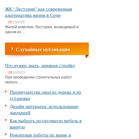
ЖК “Лестория” как современная
альтернатива жизни в Сочи
25
/10/2025
Жилой комплекс Лестория, возводимый в
одном из ...
Случайные публикации
Что нужно знать, начиная стройку
18
/10/2013
При проведении строительных работ
любого ...
Преимущества окон из дерева и их
установка
Дизайн интерьера: использование
ландышей
Как выбрать подходящую мебель в
ванную
Ремонтные работы по ванне и