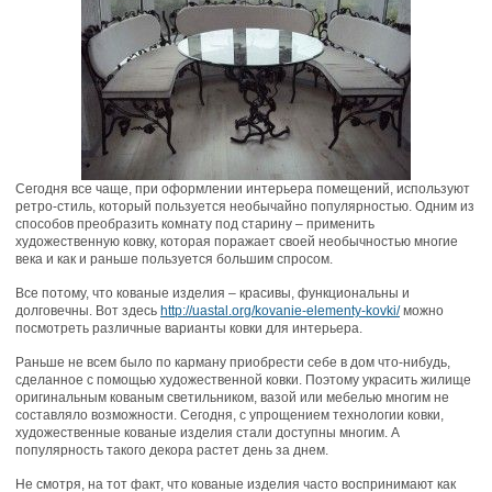
Сегодня все чаще, при оформлении интерьера помещений, используют
ретро-стиль, который пользуется необычайно популярностью. Одним из
способов преобразить комнату под старину – применить
художественную ковку, которая поражает своей необычностью многие
века и как и раньше пользуется большим спросом.
Все потому, что кованые изделия – красивы, функциональны и
долговечны. Вот здесь
http://uastal.org/kovanie-elementy-kovki/
можно
посмотреть различные варианты ковки для интерьера.
Раньше не всем было по карману приобрести себе в дом что-нибудь,
сделанное с помощью художественной ковки. Поэтому украсить жилище
оригинальным кованым светильником, вазой или мебелью многим не
составляло возможности. Сегодня, с упрощением технологии ковки,
художественные кованые изделия стали доступны многим. А
популярность такого декора растет день за днем.
Не смотря, на тот факт, что кованые изделия часто воспринимают как