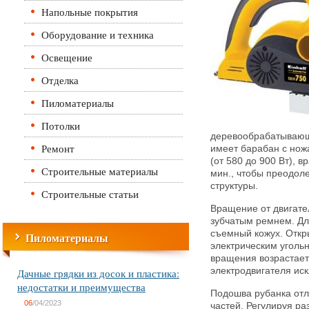
Напольные покрытия
Оборудование и техника
Освещение
Отделка
Пиломатериалы
Потолки
деревообрабатывающ
Ремонт
имеет барабан с нож
(от 580 до 900 Вт), 
Строительные материалы
мин., чтобы преодол
структуры.
Строительные статьи
Вращение от двигате
зубчатым ремнем. Дл
съемный кожух. Откры
Пиломатериалы
электрическим уголь
вращения возрастает 
электродвигателя ис
Дачные грядки из досок и пластика:
недостатки и преимущества
Подошва рубанка отли
06
/04/2023
частей. Регулируя ра