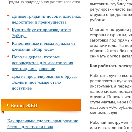
Грядки на приусадебном участке являются
выставить глубину ср
...
регулировки часто в
стружки определяет
Дачные грядки из досок и пластика:
рубанка.
недостатки и преимущества
Купить брус от производителя
Многие конструкции 
ЭрБрус
стороны открытым, чт
заготовки под прямым
Качественные пиломатериалы от
ограничитель. На пе
компании «Мир леса»
образный желобок по
Породы дерева, которые
снимать с углов дета
используются для изготовления
Как работать элек
лестниц, их сравнение
Дом из профилированного бруса.
Работать лучше всего
расположена пусковая
Экологичное жилье стало
инструмент, а передн
доступнее
на нее сильно нельз
стружки. Переключен
ступенчатым, через 0
Бетон, ЖБИ
настроен «0», рубано
минимальную.
Как правильно сделать армирование
Рабочий инструмент 
бетона для стяжки пола
или из закаленной ст