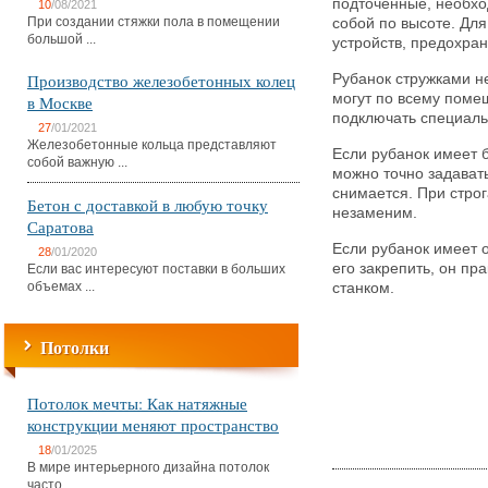
подточенные, необх
10
/08/2021
При создании стяжки пола в помещении
собой по высоте. Дл
большой ...
устройств, предохра
Производство железобетонных колец
Рубанок стружками не
могут по всему поме
в Москве
подключать специаль
27
/01/2021
Железобетонные кольца представляют
Если рубанок имеет 
собой важную ...
можно точно задавать
снимается. При строг
Бетон с доставкой в любую точку
незаменим.
Саратова
Если рубанок имеет
28
/01/2020
его закрепить, он пр
Если вас интересуют поставки в больших
объемах ...
станком.
Потолки
Потолок мечты: Как натяжные
конструкции меняют пространство
18
/01/2025
В мире интерьерного дизайна потолок
часто ...