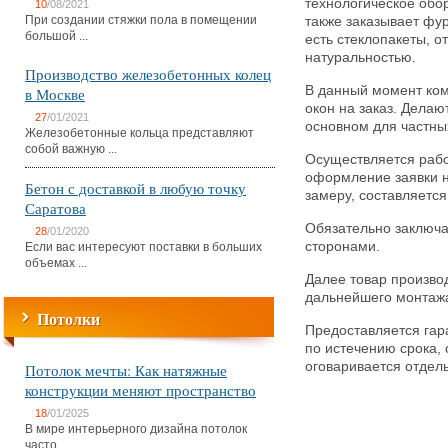
технологическое обо
10
/08/2021
При создании стяжки пола в помещении
также заказывает фур
большой ...
есть стеклопакеты, 
натуральностью.
Производство железобетонных колец
В данный момент ком
в Москве
окон на заказ. Дела
27
/01/2021
основном для частных
Железобетонные кольца представляют
собой важную ...
Осуществляется рабо
оформление заявки н
Бетон с доставкой в любую точку
замеру, составляется
Саратова
Обязательно заключ
28
/01/2020
сторонами.
Если вас интересуют поставки в больших
объемах ...
Далее товар производ
дальнейшего монтаж
Потолки
Предоставляется гара
по истечению срока,
оговаривается отдел
Потолок мечты: Как натяжные
конструкции меняют пространство
18
/01/2025
В мире интерьерного дизайна потолок
часто ...