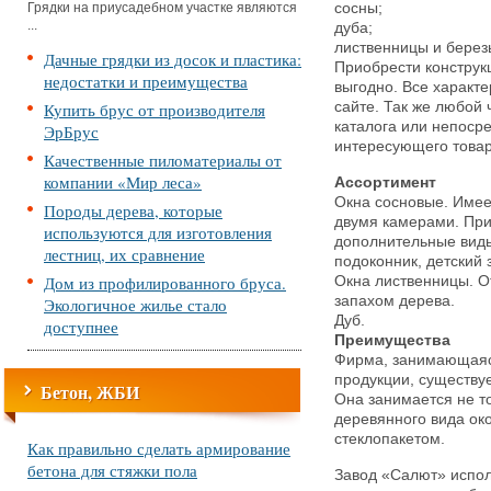
Грядки на приусадебном участке являются
сосны;
...
дуба;
лиственницы и берез
Дачные грядки из досок и пластика:
Приобрести конструк
недостатки и преимущества
выгодно. Все характ
Купить брус от производителя
сайте. Так же любой 
каталога или непосре
ЭрБрус
интересующего товар
Качественные пиломатериалы от
компании «Мир леса»
Ассортимент
Окна сосновые. Имее
Породы дерева, которые
двумя камерами. При
используются для изготовления
дополнительные вид
лестниц, их сравнение
подоконник, детский 
Дом из профилированного бруса.
Окна лиственницы. О
запахом дерева.
Экологичное жилье стало
Дуб.
доступнее
Преимущества
Фирма, занимающаяс
продукции, существуе
Бетон, ЖБИ
Она занимается не т
деревянного вида ок
стеклопакетом.
Как правильно сделать армирование
бетона для стяжки пола
Завод «Салют» испол