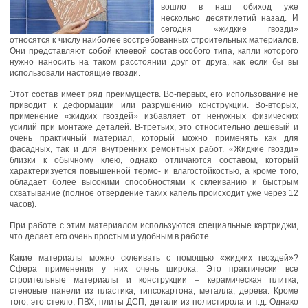
вошло в наш обиход уже
несколько десятилетий назад. И
сегодня «жидкие гвозди»
относятся к числу наиболее востребованных строительных материалов.
Они представляют собой клеевой состав особого типа, капли которого
нужно наносить на таком расстоянии друг от друга, как если бы вы
использовали настоящие гвозди.
Этот состав имеет ряд преимуществ. Во-первых, его использование не
приводит к деформации или разрушению конструкции. Во-вторых,
применение «жидких гвоздей» избавляет от ненужных физических
усилий при монтаже деталей. В-третьих, это относительно дешевый и
очень практичный материал, который можно применять как для
фасадных, так и для внутренних ремонтных работ. «Жидкие гвозди»
близки к обычному клею, однако отличаются составом, который
характеризуется повышенной термо- и влагостойкостью, а кроме того,
обладает более высокими способностями к склеиванию и быстрым
схватывание (полное отвердение таких капель происходит уже через 12
часов).
При работе с этим материалом используются специальные картриджи,
что делает его очень простым и удобным в работе.
Какие материалы можно склеивать с помощью «жидких гвоздей»?
Сфера применения у них очень широка. Это практически все
строительные материалы и конструкции – керамическая плитка,
стеновые панели из пластика, гипсокартона, металла, дерева. Кроме
того, это стекло, ПВХ, плиты ДСП, детали из полистирола и т.д. Однако