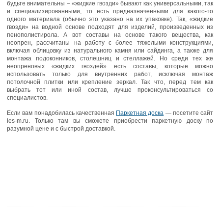
будьте внимательны – «жидкие гвозди» бывают как универсальными, так
и специализированными, то есть предназначенными для какого-то
одного материала (обычно это указано на их упаковке). Так, «жидкие
гвозди» на водной основе подходят для изделий, произведенных из
пенополистирола. А вот составы на основе такого вещества, как
неопрен, рассчитаны на работу с более тяжелыми конструкциями,
включая облицовку из натурального камня или сайдинга, а также для
монтажа подоконников, столешниц и стеллажей. Но среди тех же
неопреновых «жидких гвоздей» есть составы, которые можно
использовать только для внутренних работ, исключая монтаж
потолочной плитки или крепление зеркал. Так что, перед тем как
выбрать тот или иной состав, лучше проконсультироваться со
специалистов.
Если вам понадобилась качественная
Паркетная доска
— посетите сайт
les-m.ru. Только там вы сможете приобрести паркетную доску по
разумной цене и с быстрой доставкой.