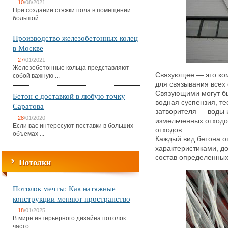
10
/08/2021
При создании стяжки пола в помещении
большой ...
Производство железобетонных колец
в Москве
27
/01/2021
Железобетонные кольца представляют
Связующее — это ком
собой важную ...
для связывания всех
Связующими могут б
Бетон с доставкой в любую точку
водная суспензия, те
Саратова
затворителя — воды и
28
/01/2020
измельченных отходо
Если вас интересуют поставки в больших
отходов.
объемах ...
Каждый вид бетона о
характеристиками, до
состав определенных
Потолки
Потолок мечты: Как натяжные
конструкции меняют пространство
18
/01/2025
В мире интерьерного дизайна потолок
часто ...