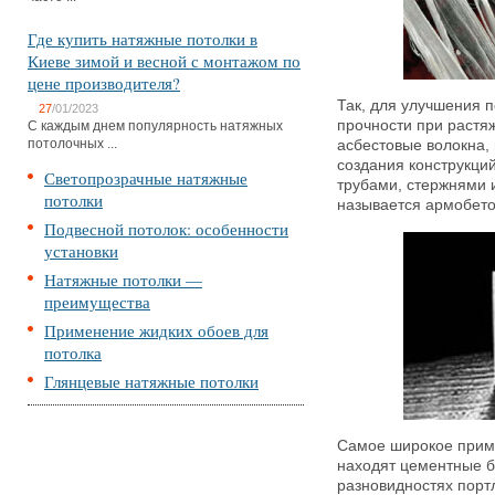
Где купить натяжные потолки в
Киеве зимой и весной с монтажом по
цене производителя?
Так, для улучшения 
27
/01/2023
прочности при растяж
С каждым днем популярность натяжных
потолочных ...
асбестовые волокна,
создания конструкци
Светопрозрачные натяжные
трубами, стержнями 
потолки
называется армобет
Подвесной потолок: особенности
установки
Натяжные потолки —
преимущества
Применение жидких обоев для
потолка
Глянцевые натяжные потолки
Самое широкое прим
находят цементные б
разновидностях порт