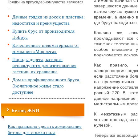
а именно начиная с 
Грядки на приусадебном участке являются
завершаются данные 
...
в этом случае нужно
Дачные грядки из досок и пластика:
времени, а именно в
недостатки и преимущества
где будут находиться 
Купить брус от производителя
Конечно же, сов
ЭрБрус
прокладывают все 
такие как телефонны
Качественные пиломатериалы от
особое внимание у
компании «Мир леса»
подключается исключ
Породы дерева, которые
используются для изготовления
Как правило, о
лестниц, их сравнение
электроэнергия подв
если расстояние бол
Дом из профилированного бруса.
на промежуточных 
Экологичное жилье стало
напряжение составля
доступнее
равный 220 В, кото
данное напряжение 
магистральным пров
Бетон, ЖБИ
К межэтажным расп
четыре провода, из 
Как правильно сделать армирование
нулевой.
бетона для стяжки пола
Теперь же возвращая