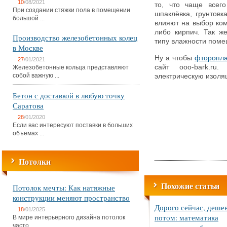
10
/08/2021
то, что чаще всего
При создании стяжки пола в помещении
шпаклёвка, грунтовк
большой ...
влияют на выбор ком
либо кирпич. Так ж
Производство железобетонных колец
типу влажности поме
в Москве
Ну а чтобы
фторопла
27
/01/2021
сайт ooo-bark.r
Железобетонные кольца представляют
собой важную ...
электрическую изоля
Бетон с доставкой в любую точку
Саратова
28
/01/2020
Если вас интересуют поставки в больших
объемах ...
Потолки
Похожие статьи
Потолок мечты: Как натяжные
конструкции меняют пространство
Дорого сейчас, деше
18
/01/2025
потом: математика
В мире интерьерного дизайна потолок
часто ...