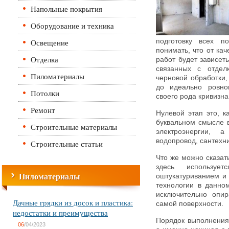
Напольные покрытия
Оборудование и техника
Освещение
подготовку всех п
понимать, что от ка
Отделка
работ будет зависет
связанных с отдел
Пиломатериалы
черновой обработки,
до идеально ровно
Потолки
своего рода кривизн
Ремонт
Нулевой этап это, к
буквальном смысле в
Строительные материалы
электроэнергии, 
водопровод, сантехни
Строительные статьи
Что же можно сказать
здесь использу
Пиломатериалы
оштукатуриванием и 
технологии в данном
исключительно опир
Дачные грядки из досок и пластика:
самой поверхности.
недостатки и преимущества
Порядок выполнения 
06
/04/2023