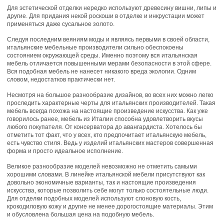
Для эстетической отделки нередко используют древесину вишни, липы и
другие. Для придания некой роскоши в отделке и инкрустации может
применяться даже сусальное золото.
Следуя последним веяниям моды и являясь первыми в своей области,
итальянские мебельные производители сильно обеспокоены
состоянием окружающей среды. Именно поэтому вся итальянская
мебель отличается повышенными мерами безопасности в этой сфере.
Вся подобная мебель не нанесет никакого вреда экологии. Одним
словом, недостатков практически нет.
Несмотря на большое разнообразие дизайнов, во всех них можно легко
проследить характерные черты для итальянских производителей. Такая
мебель всегда похожа на настоящие произведение искусства. Как уже
говорилось ранее, мебель из Италии способна удовлетворить вкусы
любого покупателя. От консерватора до авангардиста. Хотелось бы
отметить тот факт, что у всех, кто предпочитает итальянскую мебель,
есть чувство стиля. Ведь у изделий итальянских мастеров совершенная
форма и просто идеальное исполнение.
Великое разнообразие моделей невозможно не отметить самыми
хорошими словами. В линейке итальянской мебели присутствуют как
довольно экономичные варианты, так и настоящие произведения
искусства, которые позволить себе могут только состоятельные люди.
Для отделки подобных моделей используют слоновую кость,
крокодиловую кожу и другие не менее дорогостоящие материалы. Этим
и обусловлена большая цена на подобную мебель.