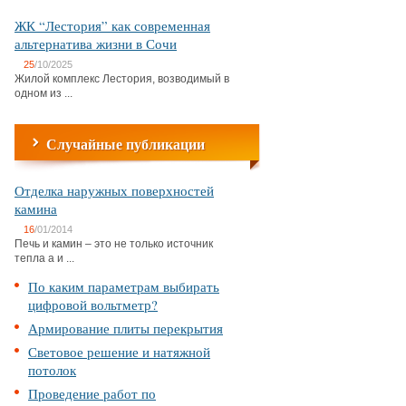
ЖК “Лестория” как современная
альтернатива жизни в Сочи
25
/10/2025
Жилой комплекс Лестория, возводимый в
одном из ...
Случайные публикации
Отделка наружных поверхностей
камина
16
/01/2014
Печь и камин – это не только источник
тепла а и ...
По каким параметрам выбирать
цифровой вольтметр?
Армирование плиты перекрытия
Световое решение и натяжной
потолок
Проведение работ по