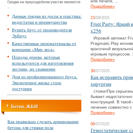
или печати, ...
Грядки на приусадебном участке являются
Подробнее»
...
Дачные грядки из досок и пластика:
23
/08/2025
недостатки и преимущества
Fruit Party: Яркий
Купить брус от производителя
x256
ЭрБрус
Игровой автомат Fru
Качественные пиломатериалы от
Pragmatic Play мгно
компании «Мир леса»
красочной визуальн
игровым процессом. Э
Породы дерева, которые
Подробнее»
используются для изготовления
лестниц, их сравнение
30
/07/2025
Дом из профилированного бруса.
Как исправить при
Экологичное жилье стало
хирургии
доступнее
стоматПри серьезн
бывает недостаточно
конструкций. В тако
Бетон, ЖБИ
лечение совместно с 
Подробнее»
Как правильно сделать армирование
08
/07/2025
бетона для стяжки пола
Гемостатические с