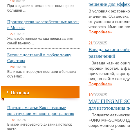
10
/08/2021
решение для эффек
При создании стяжки пола в помещении
большой ...
В условиях экстренн
значение. Остановка 
Производство железобетонных колец
от успешного выполн
в Москве
человека. Именно поэ
Подробнее»
27
/01/2021
Железобетонные кольца представляют
собой важную ...
21
/06/2025
Вавада казино сай
Бетон с доставкой в любую точку
развлечений
Саратова
Вавада казино ориг
28
/01/2020
игровой портал, а ф
Если вас интересуют поставки в больших
приключений, в цент
объемах ...
них, на сайте вас ждут
Подробнее»
Потолки
10
/06/2025
MAU FUNG MF‑SCM
Потолок мечты: Как натяжные
для изготовления 
конструкции меняют пространство
Полуавтоматическ
18
/01/2025
FUNG MF‑SCM500 (да
В мире интерьерного дизайна потолок
современное решени
часто ...