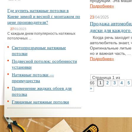
продукции. Эта машин
Подробнее»
Где купить натяжные потолки в
Киеве зимой и весной с монтажом по
23
/04/2025
цене производителя?
Продажа автомобил
диски для каждого
27
/01/2023
С каждым днем популярность натяжных
Когда речь заходит
потолочных ...
автолюбитель знает, 
Светопрозрачные натяжные
Оригинальные литые д
потолки
но и важная часть, ...
Подробнее»
Подвесной потолок: особенности
установки
Натяжные потолки —
Страница 1 из
преимущества
66
1
2
3
4
5
Применение жидких обоев для
»
потолка
Глянцевые натяжные потолки