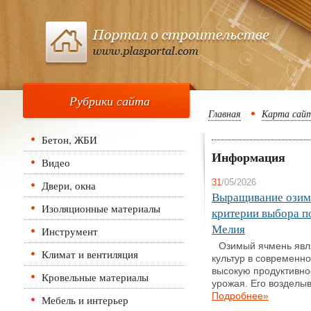
Рубрики сайта
Главная
Карта сай
Бетон, ЖБИ
Информация
Видео
31
/05/2026
Двери, окна
Выращивание озимо
Изоляционные материалы
критерии выбора п
Мелия
Инструмент
Озимый ячмень явл
Климат и вентиляция
культур в современн
высокую продуктивно
Кровельные материалы
урожая. Его возделыв
Подробнее»
Мебель и интерьер