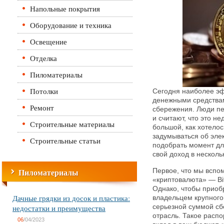
Напольные покрытия
Оборудование и техника
Освещение
Отделка
Пиломатериалы
Потолки
Сегодня наиболее э
денежными средства
Ремонт
сбережения. Люди пе
и считают, что это н
Строительные материалы
большой, как хотело
задумываться об эле
Строительные статьи
подобрать момент дл
свой доход в несколь
Пиломатериалы
Первое, что мы вспо
«криптовалюта» — Bit
Однако, чтобы приоб
Дачные грядки из досок и пластика:
владельцем крупного
недостатки и преимущества
серьезной суммой сб
отрасль. Такое расп
06
/04/2023