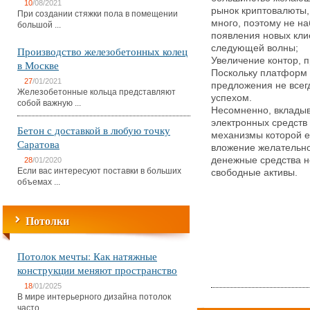
10
/08/2021
рынок криптовалюты,
При создании стяжки пола в помещении
много, поэтому не на
большой ...
появления новых кли
следующей волны;
Производство железобетонных колец
Увеличение контор, 
в Москве
Поскольку платформ 
27
/01/2021
предложения не всег
Железобетонные кольца представляют
успехом.
собой важную ...
Несомненно, вклады
электронных средств 
Бетон с доставкой в любую точку
механизмы которой е
Саратова
вложение желательно
денежные средства н
28
/01/2020
Если вас интересуют поставки в больших
свободные активы.
объемах ...
Потолки
Потолок мечты: Как натяжные
конструкции меняют пространство
18
/01/2025
В мире интерьерного дизайна потолок
часто ...