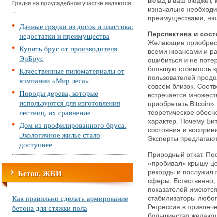
вклад в ваш бюджет, 
Грядки на приусадебном участке являются
изначально необходи
...
преимуществами, нюа
Дачные грядки из досок и пластика:
Перспектива и сост
недостатки и преимущества
Желающие приобрести
Купить брус от производителя
всеми нюансами и ра
ЭрБрус
ошибиться и не поте
большую стоимость к
Качественные пиломатериалы от
пользователей продо
компании «Мир леса»
совсем близок. Соот
Породы дерева, которые
встречается множеств
используются для изготовления
приобретать Bitcoin»
лестниц, их сравнение
теоретическое обосн
характер. Почему Би
Дом из профилированного бруса.
состояния и восприн
Экологичное жилье стало
Эксперты предлагают
доступнее
Природный откат. Пос
«пробивал» крышу це
Бетон, ЖБИ
рекорды и послужил 
сферы. Естественно,
показателей имеются
Как правильно сделать армирование
стабилизаторы любог
бетона для стяжки пола
Регрессия в привлеч
большинство желающ