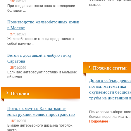
10
/08/2021
выше.
При создании стяжки пола в помещении
большой ...
Производство железобетонных колец
в Москве
27
/01/2021
Железобетонные кольца представляют
собой важную ...
Бетон с доставкой в любую точку
Саратова
Похожие статьи
28
/01/2020
Если вас интересуют поставки в больших
объемах ...
Дорого сейчас, деше
потом: математика
окупаемости бесшов
Потолки
трубы на дистанции в
Потолок мечты: Как натяжные
Психология выбора: поч
конструкции меняют пространство
боимся переплачивать ..
18
/01/2025
Подробнее»
В мире интерьерного дизайна потолок
часто ...