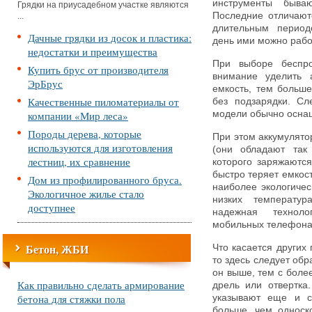
инструменты быва
Грядки на приусадебном участке являются
Последние отличают
...
длительным период
Дачные грядки из досок и пластика:
день ими можно работ
недостатки и преимущества
При выборе беспро
Купить брус от производителя
внимание уделить 
ЭрБрус
емкость, тем больше
Качественные пиломатериалы от
без подзарядки. Сл
компании «Мир леса»
модели обычно осна
Породы дерева, которые
При этом аккумулято
используются для изготовления
(они обладают так
лестниц, их сравнение
которого заряжаются
быстро теряет емкос
Дом из профилированного бруса.
наиболее экологичес
Экологичное жилье стало
низких температур
доступнее
надежная техноло
мобильных телефона
Бетон, ЖБИ
Что касается других
то здесь следует об
он выше, тем с боле
Как правильно сделать армирование
дрель или отвертка
бетона для стяжки пола
указывают еще и ск
больше, чем односк