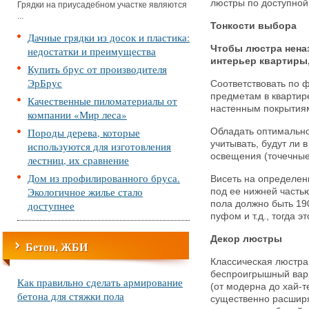
люстры по доступной
Грядки на приусадебном участке являются
...
Тонкости выбора
Дачные грядки из досок и пластика:
Чтобы люстра нена
недостатки и преимущества
интерьер квартиры,
Купить брус от производителя
ЭрБрус
Соответствовать по 
предметам в квартир
Качественные пиломатериалы от
настенным покрытия
компании «Мир леса»
Породы дерева, которые
Обладать оптимально
учитывать, будут ли 
используются для изготовления
освещения (точечные
лестниц, их сравнение
Дом из профилированного бруса.
Висеть на определен
Экологичное жилье стало
под ее нижней частью
доступнее
пола должно быть 190
пуфом и т.д., тогда э
Декор люстры
Бетон, ЖБИ
Классическая люстра 
беспроигрышный вари
Как правильно сделать армирование
(от модерна до хай-т
бетона для стяжки пола
существенно расшир