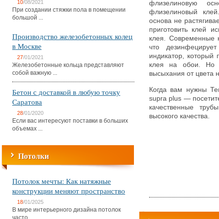
10
/08/2021
флизелиновую ос
При создании стяжки пола в помещении
флизелиновый клей
большой ...
основа не растягива
приготовить клей и
Производство железобетонных колец
клея. Современные к
в Москве
что дезинфецируе
индикатор, который 
27
/01/2021
клея на обои. Но 
Железобетонные кольца представляют
собой важную ...
высыхания от цвета н
Когда вам нужны Те
Бетон с доставкой в любую точку
supra plus — посетит
Саратова
качественные труб
28
/01/2020
высокого качества.
Если вас интересуют поставки в больших
объемах ...
Потолки
Потолок мечты: Как натяжные
конструкции меняют пространство
18
/01/2025
В мире интерьерного дизайна потолок
часто ...