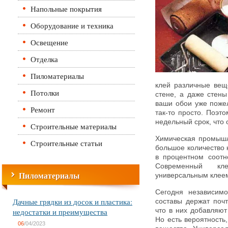
Напольные покрытия
Оборудование и техника
Освещение
Отделка
Пиломатериалы
клей различные веще
Потолки
стене, а даже стены
ваши обои уже пожел
Ремонт
так-то просто. Поэт
недельный срок, что
Строительные материалы
Химическая промышл
Строительные статьи
большое количество 
в процентном соотн
Современный кл
Пиломатериалы
универсальным клее
Сегодня независимо
Дачные грядки из досок и пластика:
составы держат почт
недостатки и преимущества
что в них добавляют
Но есть вероятность
06
/04/2023