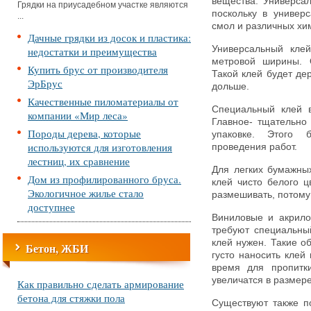
вещества. Универса
Грядки на приусадебном участке являются
поскольку в универ
...
смол и различных хи
Дачные грядки из досок и пластика:
Универсальный клей
недостатки и преимущества
метровой ширины. 
Купить брус от производителя
Такой клей будет дер
ЭрБрус
дольше.
Качественные пиломатериалы от
Специальный клей в
компании «Мир леса»
Главное- тщательно 
Породы дерева, которые
упаковке. Этого б
используются для изготовления
проведения работ.
лестниц, их сравнение
Для легких бумажны
Дом из профилированного бруса.
клей чисто белого ц
Экологичное жилье стало
размешивать, потому 
доступнее
Виниловые и акрило
требуют специальный
клей нужен. Такие о
Бетон, ЖБИ
густо наносить клей
время для пропитк
увеличатся в размере
Как правильно сделать армирование
бетона для стяжки пола
Существуют также п