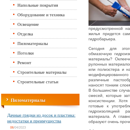
Напольные покрытия
Оборудование и техника
Освещение
предусмотренной на
Отделка
жилья придется сам
гидробарьера.
Пиломатериалы
Сегодня для этог
Потолки
обмазочную гидроиз
материалы? Оклеечн
Ремонт
рулонных материалов
или полиэстера и н
Строительные материалы
модифицированного б
различные пастооб
Строительные статьи
наносят тонким слое
В большинстве случа
смесей, которые за
Пиломатериалы
консистенции. Хот
готовые к употреб
гидроизоляцией 
Дачные грядки из досок и пластика:
материала. А главн
недостатки и преимущества
образуют очень проч
06
/04/2023