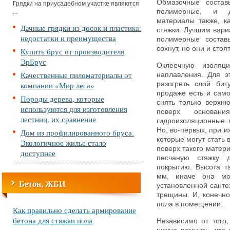
Обмазочные состав
Грядки на приусадебном участке являются
полимерные, и д
...
материалы также, к
Дачные грядки из досок и пластика:
стяжки. Лучшим вари
недостатки и преимущества
полимерные состав
сохнут, но они и стоя
Купить брус от производителя
ЭрБрус
Оклеечную изоляц
Качественные пиломатериалы от
наплавления. Для э
компании «Мир леса»
разогреть слой бит
продаже есть и сам
Породы дерева, которые
снять только верхн
используются для изготовления
поверх основан
лестниц, их сравнение
гидроизоляционные 
Но, во-первых, при и
Дом из профилированного бруса.
которые могут стать 
Экологичное жилье стало
поверх такого матер
доступнее
песчаную стяжку 
покрытию. Высота т
мм, иначе она мо
Бетон, ЖБИ
установленной сантех
трещины. И, конечно
пола в помещении.
Как правильно сделать армирование
бетона для стяжки пола
Независимо от того,