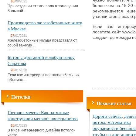
нужно помнить, что 
10
/08/2021
более чем на 15-20 
При создании стяжки пола в помещении
большой ...
рекомендуется еще
участки стены возле
Производство железобетонных колец
Если вас интерес
в Москве
посетите сайт www.lo
27
/01/2021
сэндвич-дымоходы по
Железобетонные кольца представляют
собой важную ...
Бетон с доставкой в любую точку
Саратова
28
/01/2020
Если вас интересуют поставки в больших
объемах ...
Потолки
Похожие статьи
Потолок мечты: Как натяжные
Дорого сейчас, деше
конструкции меняют пространство
потом: математика
18
/01/2025
окупаемости бесшов
В мире интерьерного дизайна потолок
трубы на дистанции в
часто ...