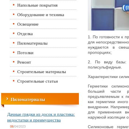
Напольные покрытия
Оборудование и техника
Освещение
Отделка
1. По готовности к 
Пиломатериалы
для непосредственно
нуждаются в смеш
Потолки
пропорциях;
Ремонт
2. По виду базы: 
полисульфидные.
Строительные материалы
Характеристики сили
Строительные статьи
Герметики силикон
большей части ра
предъявляемым к пе
Пиломатериалы
как герметики иног
внедрении. Например
для применения вн
Дачные грядки из досок и пластика:
наружной изоляции ок
недостатки и преимущества
06
/04/2023
Силиконовые гермет