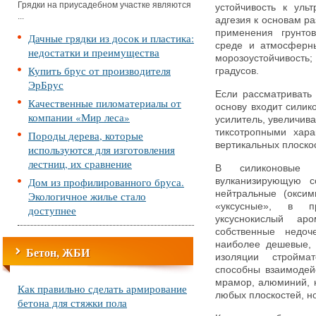
Грядки на приусадебном участке являются
устойчивость к ул
...
адгезия к основам ра
применения грунтов
Дачные грядки из досок и пластика:
среде и атмосфе
недостатки и преимущества
морозоустойчивость
Купить брус от производителя
градусов.
ЭрБрус
Если рассматривать 
Качественные пиломатериалы от
основу входит силик
компании «Мир леса»
усилитель, увеличив
тиксотропными хара
Породы дерева, которые
вертикальных плоско
используются для изготовления
лестниц, их сравнение
В силиконовые 
Дом из профилированного бруса.
вулканизирующую с
нейтральные (оксим
Экологичное жилье стало
«уксусные», в п
доступнее
уксуснокислый ар
собственные недоч
наиболее дешевые, 
Бетон, ЖБИ
изоляции стройма
способны взаимодейс
мрамор, алюминий, 
Как правильно сделать армирование
любых плоскостей, н
бетона для стяжки пола