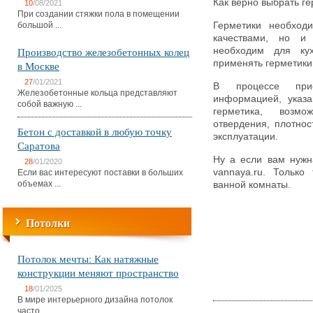
Как верно выбрать г
10
/08/2021
При создании стяжки пола в помещении
большой ...
Герметики необход
качествами, но и 
Производство железобетонных колец
необходим для ку
применять герметики
в Москве
27
/01/2021
В процессе при
Железобетонные кольца представляют
информацией, указ
собой важную ...
герметика, возм
отвердения, плотнос
Бетон с доставкой в любую точку
эксплуатации.
Саратова
Ну а если вам нуж
28
/01/2020
vannaya.ru. Только
Если вас интересуют поставки в больших
объемах ...
ванной комнаты.
Потолки
Потолок мечты: Как натяжные
конструкции меняют пространство
18
/01/2025
В мире интерьерного дизайна потолок
часто ...