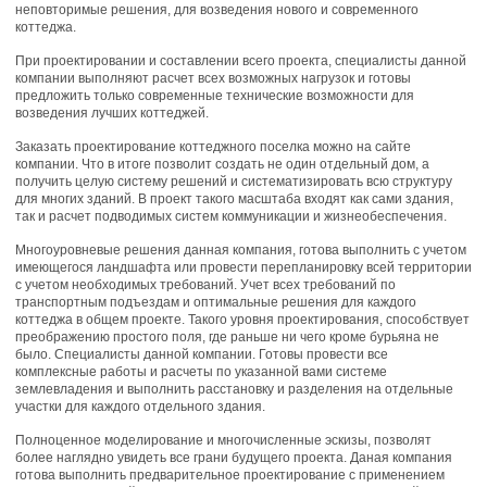
неповторимые решения, для возведения нового и современного
коттеджа.
При проектировании и составлении всего проекта, специалисты данной
компании выполняют расчет всех возможных нагрузок и готовы
предложить только современные технические возможности для
возведения лучших коттеджей.
Заказать проектирование коттеджного поселка можно на сайте
компании. Что в итоге позволит создать не один отдельный дом, а
получить целую систему решений и систематизировать всю структуру
для многих зданий. В проект такого масштаба входят как сами здания,
так и расчет подводимых систем коммуникации и жизнеобеспечения.
Многоуровневые решения данная компания, готова выполнить с учетом
имеющегося ландшафта или провести перепланировку всей территории
с учетом необходимых требований. Учет всех требований по
транспортным подъездам и оптимальные решения для каждого
коттеджа в общем проекте. Такого уровня проектирования, способствует
преображению простого поля, где раньше ни чего кроме бурьяна не
было. Специалисты данной компании. Готовы провести все
комплексные работы и расчеты по указанной вами системе
землевладения и выполнить расстановку и разделения на отдельные
участки для каждого отдельного здания.
Полноценное моделирование и многочисленные эскизы, позволят
более наглядно увидеть все грани будущего проекта. Даная компания
готова выполнить предварительное проектирование с применением