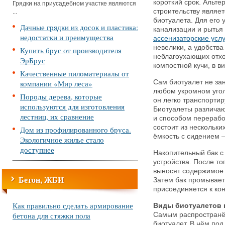
короткий срок. Альт
Грядки на приусадебном участке являются
строительству являет
...
биотуалета. Для его 
Дачные грядки из досок и пластика:
канализации и рытья 
недостатки и преимущества
ассенизаторские услу
невелики, а удобства
Купить брус от производителя
неблагоухающих отхо
ЭрБрус
компостной кучи, в ви
Качественные пиломатериалы от
компании «Мир леса»
Сам биотуалет не зан
любом укромном угол
Породы дерева, которые
он легко транспортир
используются для изготовления
Биотуалеты различаю
лестниц, их сравнение
и способом перерабо
состоит из нескольк
Дом из профилированного бруса.
ёмкость с сидением –
Экологичное жилье стало
доступнее
Накопительный бак с
устройства. После то
выносят содержимое 
Бетон, ЖБИ
Затем бак промывает
присоединяется к кон
Как правильно сделать армирование
Виды биотуалетов 
бетона для стяжки пола
Самым распространё
биотуалет. В нём по