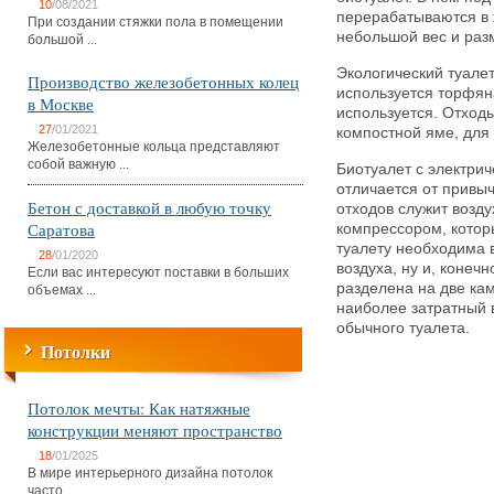
10
/08/2021
перерабатываются в 
При создании стяжки пола в помещении
небольшой вес и разм
большой ...
Экологический туале
Производство железобетонных колец
используется торфяна
в Москве
используется. Отходы
27
/01/2021
компостной яме, для
Железобетонные кольца представляют
собой важную ...
Биотуалет с электри
отличается от привы
Бетон с доставкой в любую точку
отходов служит возд
Саратова
компрессором, котор
туалету необходима 
28
/01/2020
воздуха, ну и, конеч
Если вас интересуют поставки в больших
разделена на две ка
объемах ...
наиболее затратный 
обычного туалета.
Потолки
Потолок мечты: Как натяжные
конструкции меняют пространство
18
/01/2025
В мире интерьерного дизайна потолок
часто ...