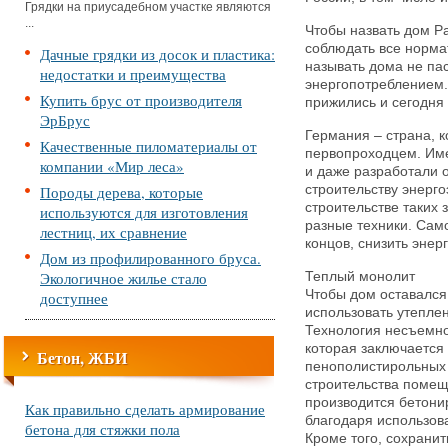
Грядки на приусадебном участке являются
...
Чтобы назвать дом Pa
соблюдать все норма
Дачные грядки из досок и пластика:
называть дома не пас
недостатки и преимущества
энергопотреблением.
Купить брус от производителя
прижились и сегодня
ЭрБрус
Германия – страна, ко
Качественные пиломатериалы от
первопроходцем. Им
компании «Мир леса»
и даже разработали 
Породы дерева, которые
строительству энерг
строительстве таких
используются для изготовления
разные техники. Само
лестниц, их сравнение
концов, снизить энер
Дом из профилированного бруса.
Экологичное жилье стало
Теплый монолит
Чтобы дом оставался
доступнее
использовать утепле
Технология несъемно
которая заключается 
Бетон, ЖБИ
пенополистирольных 
строительства помещ
производится бетони
Как правильно сделать армирование
благодаря использов
бетона для стяжки пола
Кроме того, сохрани