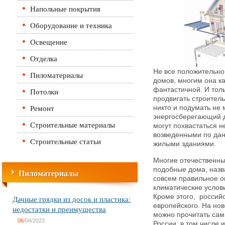
Напольные покрытия
Оборудование и техника
Освещение
Отделка
Не все положительно
Пиломатериалы
домов, многим она ка
фантастичной. И тол
Потолки
продвигать строитель
Ремонт
никто и подумать не м
энергосберегающий 
Строительные материалы
могут похвастаться 
возведенными по дан
Строительные статьи
жилыми зданиями.
Многие отечественны
подобные дома, назв
Пиломатериалы
совсем правильное оп
климатические услов
Кроме этого, российс
Дачные грядки из досок и пластика:
европейского. На но
недостатки и преимущества
можно прочитать са
06
/04/2023
России, в том числе и