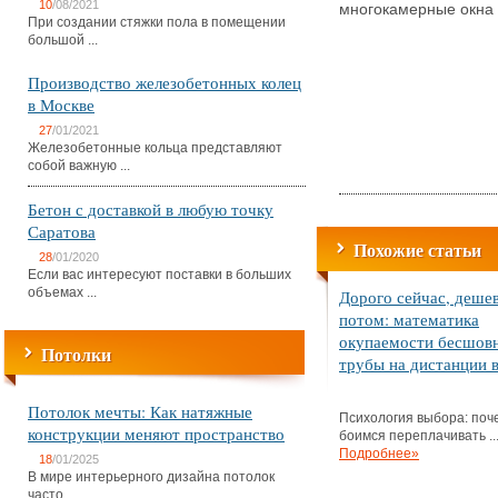
10
/08/2021
многокамерные окна
При создании стяжки пола в помещении
большой ...
Производство железобетонных колец
в Москве
27
/01/2021
Железобетонные кольца представляют
собой важную ...
Бетон с доставкой в любую точку
Саратова
Похожие статьи
28
/01/2020
Если вас интересуют поставки в больших
объемах ...
Дорого сейчас, деше
потом: математика
окупаемости бесшов
Потолки
трубы на дистанции в
Потолок мечты: Как натяжные
Психология выбора: поч
конструкции меняют пространство
боимся переплачивать ..
Подробнее»
18
/01/2025
В мире интерьерного дизайна потолок
часто ...