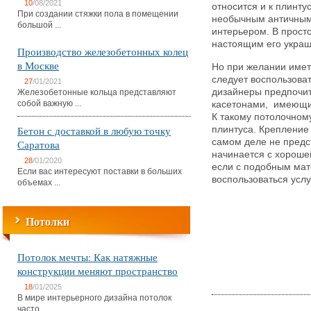
10
/08/2021
относится и к плинту
При создании стяжки пола в помещении
необычным античным
большой ...
интерьером. В прост
настоящим его укра
Производство железобетонных колец
в Москве
Но при желании иметь
следует воспользова
27
/01/2021
дизайнеры предпочи
Железобетонные кольца представляют
собой важную ...
касетонами, имеющим
К такому потолочном
Бетон с доставкой в любую точку
плинтуса. Крепление
самом деле не предс
Саратова
начинается с хороше
28
/01/2020
если с подобным мат
Если вас интересуют поставки в больших
воспользоваться усл
объемах ...
Потолки
Потолок мечты: Как натяжные
конструкции меняют пространство
18
/01/2025
В мире интерьерного дизайна потолок
часто ...