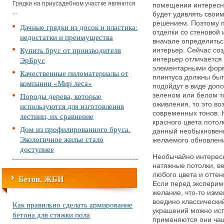
Грядки на приусадебном участке являются
помещении интересн
...
будет удивлять свои
решением. Поэтому п
Дачные грядки из досок и пластика:
отделки со стеновой 
недостатки и преимущества
вначале определиться
Купить брус от производителя
интерьер. Сейчас с
ЭрБрус
интерьер отличается
элементарными форм
Качественные пиломатериалы от
плинтуса должны быт
компании «Мир леса»
подойдут в виде доп
Породы дерева, которые
зеленом или белом т
оживления, то это во
используются для изготовления
современных тонов. 
лестниц, их сравнение
красного цвета потол
Дом из профилированного бруса.
данный необыкновенн
Экологичное жилье стало
желаемого обновлен
доступнее
Необычайно интересн
натяжные потолки, в
любого цвета и отте
Бетон, ЖБИ
Если перед экспериме
желание, что-то изме
воедино классически
Как правильно сделать армирование
украшений можно исп
бетона для стяжки пола
применяются они чащ