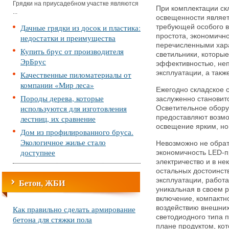
Грядки на приусадебном участке являются
При комплектации ск
...
освещенности являет
Дачные грядки из досок и пластика:
требующей особого 
простота, экономично
недостатки и преимущества
перечисленными хар
Купить брус от производителя
светильники, которы
ЭрБрус
эффективностью, неп
эксплуатации, а такж
Качественные пиломатериалы от
компании «Мир леса»
Ежегодно складское 
Породы дерева, которые
заслуженно становит
используются для изготовления
Осветительное обору
лестниц, их сравнение
предоставляют возм
освещение ярким, но
Дом из профилированного бруса.
Экологичное жилье стало
Невозможно не обрат
доступнее
экономичность LED-п
электричество и в не
остальных достоинст
эксплуатации, работ
Бетон, ЖБИ
уникальная в своем 
включение, компактно
Как правильно сделать армирование
воздействию внешних
светодиодного типа 
бетона для стяжки пола
плане продуктом, ко