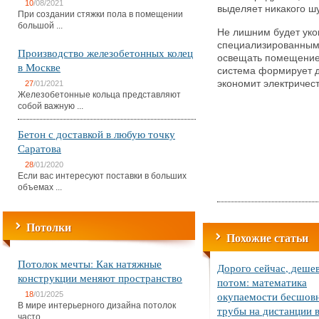
10
/08/2021
выделяет никакого ш
При создании стяжки пола в помещении
большой ...
Не лишним будет уко
специализированным
Производство железобетонных колец
освещать помещение 
в Москве
система формирует д
экономит электричест
27
/01/2021
Железобетонные кольца представляют
собой важную ...
Бетон с доставкой в любую точку
Саратова
28
/01/2020
Если вас интересуют поставки в больших
объемах ...
Потолки
Похожие статьи
Потолок мечты: Как натяжные
Дорого сейчас, деше
конструкции меняют пространство
потом: математика
окупаемости бесшов
18
/01/2025
В мире интерьерного дизайна потолок
трубы на дистанции в
часто ...