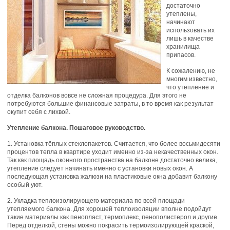
достаточно
утеплены,
начинают
использовать их
лишь в качестве
хранилища
припасов.
К сожалению, не
многим известно,
что утепление и
отделка балконов вовсе не сложная процедура. Для этого не
потребуются большие финансовые затраты, в то время как результат
окупит себя с лихвой.
Утепление балкона. Пошаговое руководство.
1. Установка тёплых стеклопакетов. Считается, что более восьмидесяти
процентов тепла в квартире уходит именно из-за некачественных окон.
Так как площадь оконного пространства на балконе достаточно велика,
утепление следует начинать именно с установки новых окон. А
последующая установка жалюзи на пластиковые окна добавит балкону
особый уют.
2. Укладка теплоизолирующего материала по всей площади
утепляемого балкона. Для хорошей теплоизоляции вполне подойдут
такие материалы как пенопласт, термоплекс, пенополистерол и другие.
Перед отделкой, стены можно покрасить термоизолирующей краской,