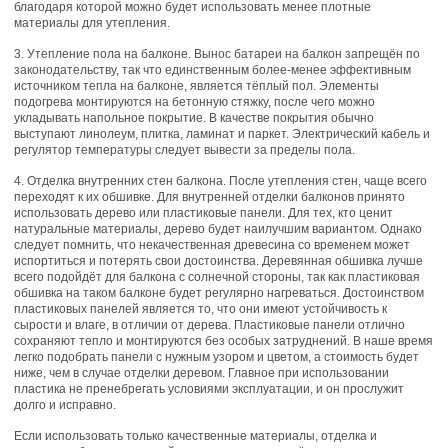
благодаря которой можно будет использовать менее плотные
материалы для утепления.
3. Утепление пола на балконе. Вынос батареи на балкон запрещён по
законодательству, так что единственным более-менее эффективным
источником тепла на балконе, является тёплый пол. Элементы
подогрева монтируются на бетонную стяжку, после чего можно
укладывать напольное покрытие. В качестве покрытия обычно
выступают линолеум, плитка, ламинат и паркет. Электрический кабель и
регулятор температуры следует вывести за пределы пола.
4. Отделка внутренних стен балкона. После утепления стен, чаще всего
переходят к их обшивке. Для внутренней отделки балконов принято
использовать дерево или пластиковые панели. Для тех, кто ценит
натуральные материалы, дерево будет наилучшим вариантом. Однако
следует помнить, что некачественная древесина со временем может
испортиться и потерять свои достоинства. Деревянная обшивка лучше
всего подойдёт для балкона с солнечной стороны, так как пластиковая
обшивка на таком балконе будет регулярно нагреваться. Достоинством
пластиковых панелей является то, что они имеют устойчивость к
сырости и влаге, в отличии от дерева. Пластиковые панели отлично
сохраняют тепло и монтируются без особых затруднений. В наше время
легко подобрать панели с нужным узором и цветом, а стоимость будет
ниже, чем в случае отделки деревом. Главное при использовании
пластика не пренебрегать условиями эксплуатации, и он прослужит
долго и исправно.
Если использовать только качественные материалы, отделка и