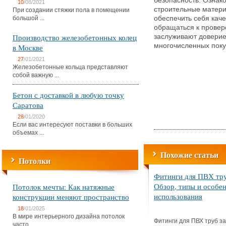
безопасность. Ознак
10
/08/2021
строительные матери
При создании стяжки пола в помещении
большой ...
обеспечить себя кач
обращаться к прове
Производство железобетонных колец
заслуживают доверие
многочисленных поку
в Москве
27
/01/2021
Железобетонные кольца представляют
собой важную ...
Бетон с доставкой в любую точку
Саратова
28
/01/2020
Если вас интересуют поставки в больших
объемах ...
Похожие статьи
Потолки
Фитинги для ПВХ тру
Обзор, типы и особе
Потолок мечты: Как натяжные
использования
конструкции меняют пространство
18
/01/2025
В мире интерьерного дизайна потолок
Фитинги для ПВХ труб з
часто ...