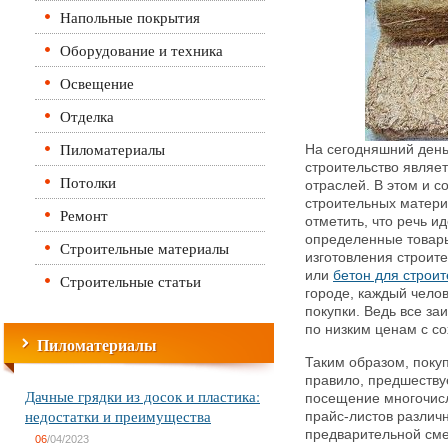
Напольные покрытия
Оборудование и техника
Освещение
Отделка
Пиломатериалы
На сегодняшний день
строительство являе
Потолки
отраслей. В этом и с
строительных матери
Ремонт
отметить, что речь и
определенные товары
Строительные материалы
изготовления строит
или
бетон для строит
Строительные статьи
городе, каждый чело
покупки. Ведь все з
по низким ценам с со
Пиломатериалы
Таким образом, поку
правило, предшествуе
Дачные грядки из досок и пластика:
посещение многочисл
недостатки и преимущества
прайс-листов различ
предварительной сме
06
/04/2023