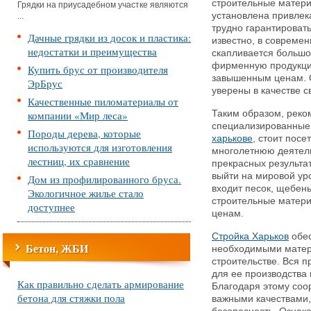
строительные матери
Грядки на приусадебном участке являются
установлена привлек
...
трудно гарантировать
Дачные грядки из досок и пластика:
известно, в совреме
недостатки и преимущества
скапливается большо
фирменную продукцию
Купить брус от производителя
завышенным ценам. 
ЭрБрус
уверены в качестве с
Качественные пиломатериалы от
компании «Мир леса»
Таким образом, реко
специализированные
Породы дерева, которые
харькове
, стоит посе
используются для изготовления
многолетнюю деятель
лестниц, их сравнение
прекрасных результат
выйти на мировой ур
Дом из профилированного бруса.
входит песок, щебень
Экологичное жилье стало
строительные матери
доступнее
ценам.
Стройка Харьков
обес
Бетон, ЖБИ
необходимыми матер
строительстве. Вся п
для ее производства
Как правильно сделать армирование
Благодаря этому соо
бетона для стяжки пола
важными качествами, 