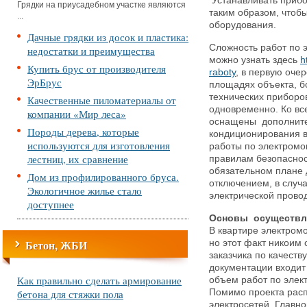
Устанавливать приб
Грядки на приусадебном участке являются
таким образом, чтоб
...
оборудования.
Дачные грядки из досок и пластика:
Сложность работ по 
недостатки и преимущества
можно узнать здесь
h
Купить брус от производителя
raboty
, в первую оче
ЭрБрус
площадях объекта, б
технических приборов
Качественные пиломатериалы от
одновременно. Ко вс
компании «Мир леса»
оснащены дополните
Породы дерева, которые
кондиционирования в
используются для изготовления
работы по электромо
лестниц, их сравнение
правилам безопаснос
обязательном плане
Дом из профилированного бруса.
отключением, в случ
Экологичное жилье стало
электрической прово
доступнее
Основы осуществле
В квартире электром
Бетон, ЖБИ
но этот факт никоим 
заказчика по качеств
документации входит
Как правильно сделать армирование
объем работ по элект
бетона для стяжки пола
Помимо проекта рас
электросетей. Главно