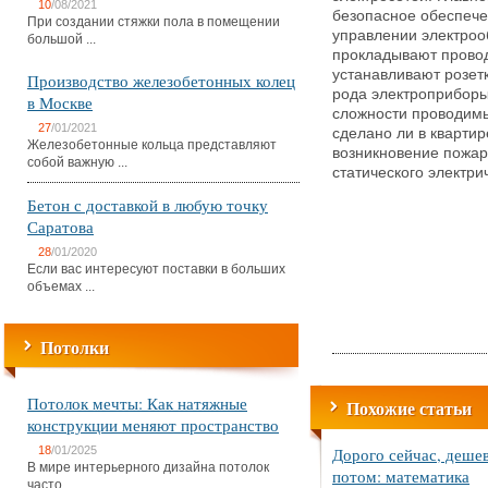
10
/08/2021
безопасное обеспечен
При создании стяжки пола в помещении
управлении электроо
большой ...
прокладывают провод
устанавливают розет
Производство железобетонных колец
рода электроприборы
в Москве
сложности проводимы
27
/01/2021
сделано ли в квартир
Железобетонные кольца представляют
возникновение пожар
собой важную ...
статического электри
Бетон с доставкой в любую точку
Саратова
28
/01/2020
Если вас интересуют поставки в больших
объемах ...
Потолки
Потолок мечты: Как натяжные
Похожие статьи
конструкции меняют пространство
18
/01/2025
Дорого сейчас, деше
В мире интерьерного дизайна потолок
потом: математика
часто ...