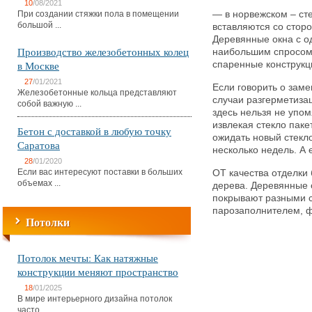
10
/08/2021
При создании стяжки пола в помещении
— в норвежском – сте
большой ...
вставляются со стор
Деревянные окна с о
Производство железобетонных колец
наибольшим спросом 
в Москве
спаренные конструкц
27
/01/2021
Если говорить о заме
Железобетонные кольца представляют
случаи разгерметизац
собой важную ...
здесь нельзя не упом
извлекая стекло паке
Бетон с доставкой в любую точку
ожидать новый стекл
Саратова
несколько недель. А 
28
/01/2020
Если вас интересуют поставки в больших
ОТ качества отделки 
объемах ...
дерева. Деревянные 
покрывают разными с
парозаполнителем, 
Потолки
Потолок мечты: Как натяжные
конструкции меняют пространство
18
/01/2025
В мире интерьерного дизайна потолок
часто ...