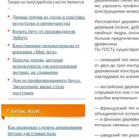
деревянных окнах мо
Грядки на приусадебном участке являются
же, украшать профи
...
конструкциями можно
Дачные грядки из досок и пластика:
Изготовляют деревян
недостатки и преимущества
деревьев (ясеня, дуба
Купить брус от производителя
хвойных: кедра, сосн
ЭрБрус
больше предпочитают
древесины.
Качественные пиломатериалы от
По ГОСТу существуют
компании «Мир леса»
Породы дерева, которые
— немецкий тип окон 
используются для изготовления
от двух до трех конт
деревянная конструк
лестниц, их сравнение
накладками из алюми
Дом из профилированного бруса.
Экологичное жилье стало
— английские деревя
доступнее
открываются они с п
коробки вертикально 
— французский тип н
Бетон, ЖБИ
объединяется остекл
— в финских деревян
которые связаны час
Как правильно сделать армирование
бетона для стяжки пола
— шведский тип разл