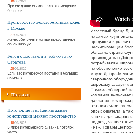
10
/08/2021
При создании стяжки пола в помещении
большой ...
Производство железобетонных колец
в Москве
Известный бренд Дни
27
/01/2021
из самых крупнейших
Железобетонные кольца представляют
продукции и различн
собой важную ...
насчитывающим более
областях страны фун
Бетон с доставкой в любую точку
производителя Днiпр
Саратова
потребителям широч
на обеспечение всех
28
/01/2020
Если вас интересуют поставки в больших
марка Днiпро-М зани
объемах ...
сварочного оборудов
широкому ассортимен
Помимо обширной но
Потолки
компания выпускает 
давления, компрессо
газонокосилки, заточ
Потолок мечты: Как натяжные
опрыскиватели, а та
конструкции меняют пространство
защиты для сварщико
подразделение отеч
18
/01/2025
«КТ». Товары Днiпро
В мире интерьерного дизайна потолок
часто ...
поставщиков, так и в