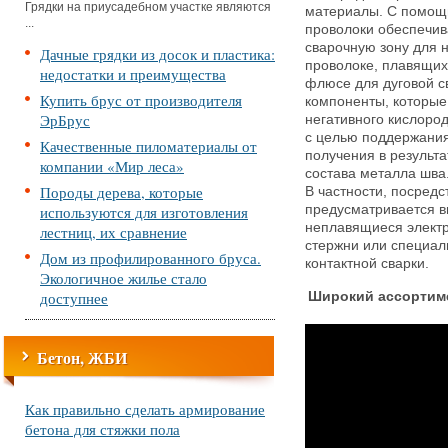
Грядки на приусадебном участке являются
материалы. С помощь
...
проволоки обеспечив
сварочную зону для 
Дачные грядки из досок и пластика:
проволоке, плавящих
недостатки и преимущества
флюсе для дуговой с
Купить брус от производителя
компоненты, которые
ЭрБрус
негативного кислород
с целью поддержания
Качественные пиломатериалы от
получения в результ
компании «Мир леса»
состава металла шва
Породы дерева, которые
В частности, посред
используются для изготовления
предусматривается в
неплавящиеся элект
лестниц, их сравнение
стержни или специал
Дом из профилированного бруса.
контактной сварки.
Экологичное жилье стало
доступнее
Широкий ассортиме
Бетон, ЖБИ
Как правильно сделать армирование
бетона для стяжки пола