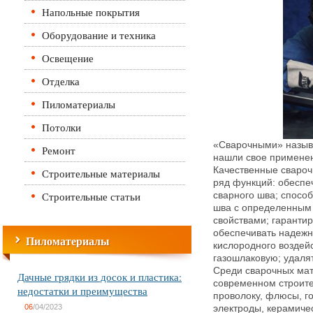
Напольные покрытия
Оборудование и техника
Освещение
Отделка
Пиломатериалы
Потолки
«Сварочными» назыв
Ремонт
нашли свое применен
Качественные сваро
Строительные материалы
ряд функций: обеспе
Строительные статьи
сварного шва; спосо
шва с определенным 
свойствами; гарантир
обеспечивать надежн
Пиломатериалы
кислородного воздей
газошлаковую; удаля
Среди сварочных ма
Дачные грядки из досок и пластика:
современном строите
недостатки и преимущества
проволоку, флюсы, г
06
/04/2023
электроды, керамиче