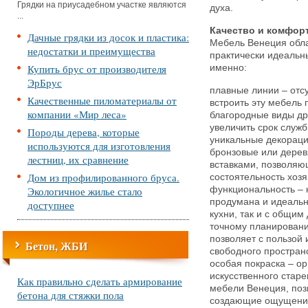
Грядки на приусадебном участке являются
духа.
...
Качество и комфор
Дачные грядки из досок и пластика:
Мебель Венеция обл
недостатки и преимущества
практически идеаль
Купить брус от производителя
именно:
ЭрБрус
плавные линии – отсу
Качественные пиломатериалы от
встроить эту мебель 
компании «Мир леса»
благородные виды др
увеличить срок служ
Породы дерева, которые
уникальные декораци
используются для изготовления
бронзовые или дере
лестниц, их сравнение
вставками, позволяю
Дом из профилированного бруса.
состоятельность хозя
Экологичное жилье стало
функциональность – 
продумана и идеально
доступнее
кухни, так и с общим
точному планировани
позволяет с пользой
Бетон, ЖБИ
свободного простран
особая покраска – о
искусственного стар
Как правильно сделать армирование
мебели Венеция, поз
бетона для стяжки пола
создающие ощущение