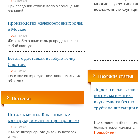
10
/08/2021
многие десятилет
При создании стяжки пола в помещении
возложенную функци
большой ...
Производство железобетонных колец
в Москве
27
/01/2021
Железобетонные кольца представляют
собой важную ...
Бетон с доставкой в любую точку
Саратова
28
/01/2020
Похожие статьи
Если вас интересуют поставки в больших
объемах ...
Дорого сейчас, деше
потом: математика
Потолки
окупаемости бесшов
трубы на дистанции в
Потолок мечты: Как натяжные
конструкции меняют пространство
Психология выбора: поч
18
/01/2025
боимся переплачивать ..
В мире интерьерного дизайна потолок
Подробнее»
часто ...