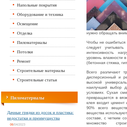
Напольные покрытия
Оборудование и техника
Освещение
Отделка
нужно обращать вним
Пиломатериалы
Чтобы не ошибиться 
следует учитывать
Потолки
интенсивность наг
уровень влажности 
Ремонт
(бетонная стяжка, ги
Строительные материалы
Всего различают т
дисперсионный и ре
Строительные статьи
высокой универсал
наилучший выбор д
условиях. Сухая см
Пиломатериалы
превращается в вязк
клея входит цемент 
90% всего веществ
Дачные грядки из досок и пластика:
вещества используют
недостатки и преимущества
составе, с четким 
множество стро
06
/04/2023