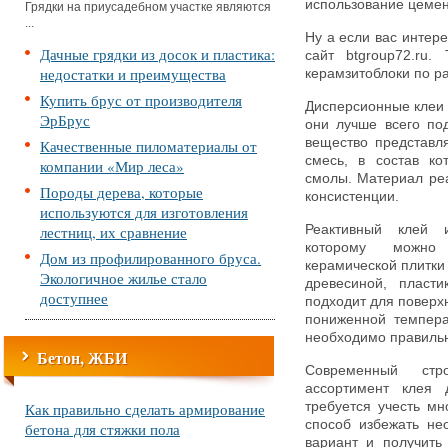
использование цемент
Грядки на приусадебном участке являются
...
Ну а если вас интер
Дачные грядки из досок и пластика:
сайт btgroup72.ru.
недостатки и преимущества
керамзитоблоки по р
Купить брус от производителя
Дисперсионные клеи 
ЭрБрус
они лучше всего под
вещество представл
Качественные пиломатериалы от
смесь, в состав ко
компании «Мир леса»
смолы. Материал реа
Породы дерева, которые
консистенции.
используются для изготовления
лестниц, их сравнение
Реактивный клей и
которому можно
Дом из профилированного бруса.
керамической плитки
Экологичное жилье стало
древесиной, пласт
доступнее
подходит для повер
пониженной темпера
необходимо правильн
Бетон, ЖБИ
Современный ст
ассортимент клея 
Как правильно сделать армирование
требуется учесть мн
способ избежать не
бетона для стяжки пола
вариант и получить