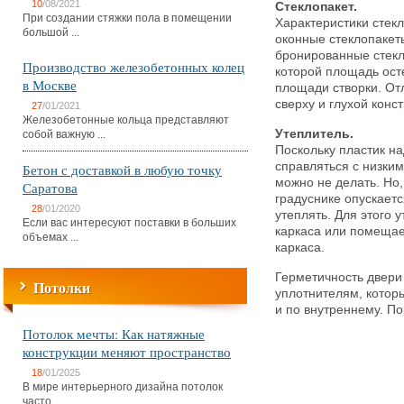
10
/08/2021
Стеклопакет.
При создании стяжки пола в помещении
Характеристики стек
большой ...
оконные стеклопакет
бронированные стекла
Производство железобетонных колец
которой площадь ост
в Москве
площади створки. От
сверху и глухой конс
27
/01/2021
Железобетонные кольца представляют
Утеплитель.
собой важную ...
Поскольку пластик н
справляться с низки
Бетон с доставкой в любую точку
можно не делать. Но,
Саратова
градуснике опускаетс
28
/01/2020
утеплять. Для этого 
Если вас интересуют поставки в больших
каркаса или помещае
объемах ...
каркаса.
Герметичность двери
Потолки
уплотнителям, кото
и по внутреннему. По
Потолок мечты: Как натяжные
конструкции меняют пространство
18
/01/2025
В мире интерьерного дизайна потолок
часто ...