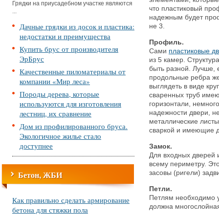
Грядки на приусадебном участке являются
что пластиковый про
...
надежным будет профи
Дачные грядки из досок и пластика:
не 3.
недостатки и преимущества
Профиль.
Купить брус от производителя
Сами
пластиковые д
ЭрБрус
из 5 камер. Структур
быть разной. Лучше, 
Качественные пиломатериалы от
продольные ребра же
компании «Мир леса»
выглядеть в виде кру
Породы дерева, которые
сваренных труб имею
используются для изготовления
горизонтали, немног
лестниц, их сравнение
надежности двери, н
металлические листы
Дом из профилированного бруса.
сваркой и имеющие д
Экологичное жилье стало
доступнее
Замок.
Для входных дверей 
всему периметру. Это
Бетон, ЖБИ
засовы (ригели) задв
Петли.
Петлям необходимо у
Как правильно сделать армирование
должна многослойная
бетона для стяжки пола