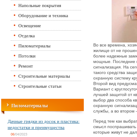
Напольные покрытия
Оборудование и техника
Освещение
Отделка
Пиломатериалы
Во все времена, хоз
жилище от не прошен
Потолки
более надежные замк
мощные. Последние 
Ремонт
сигнализация. На се
такого средства защи
Строительные материалы
охранную систему кр
Второй вид предусма
Строительные статьи
Вариант с круглосут
лучшей защитой от кв
выбор два способа к
Пиломатериалы
охранную сигнализац
службы, а во втором 
Дачные грядки из досок и пластика:
Перед тем как выбра
недостатки и преимущества
смысл поспрашивать 
которые живут не дал
06
/04/2023