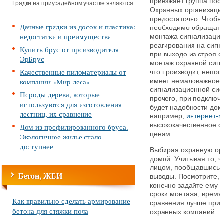
приезжает группа пос
Грядки на приусадебном участке являются
Охранных организаци
...
предостаточно. Чтоб
Дачные грядки из досок и пластика:
необходимо обращать
недостатки и преимущества
монтажа сигнализаци
реагирования на сиг
Купить брус от производителя
при выходе из строя
ЭрБрус
монтаж охранной сиг
Качественные пиломатериалы от
что производит, непо
компании «Мир леса»
имеет немаловажное 
сигнализационной сис
Породы дерева, которые
прочего, при подключ
используются для изготовления
будет надобности до
лестниц, их сравнение
например,
интернет-
высококачественное 
Дом из профилированного бруса.
ценам.
Экологичное жилье стало
доступнее
Выбирая охранную ор
домой. Учитывая то,
лицом, пообщавшись 
Бетон, ЖБИ
выводы. Посмотрите, 
конечно задайте ему
сроки монтажа, время
Как правильно сделать армирование
сравнения лучше при
бетона для стяжки пола
охранных компаний.