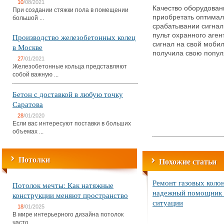
10
/08/2021
Качество оборудовани
При создании стяжки пола в помещении
приобретать оптималь
большой ...
срабатывании сигнали
пульт охранного аген
Производство железобетонных колец
сигнал на свой моби
в Москве
получила свою попул
27
/01/2021
Железобетонные кольца представляют
собой важную ...
Бетон с доставкой в любую точку
Саратова
28
/01/2020
Если вас интересуют поставки в больших
объемах ...
Потолки
Похожие статьи
Ремонт газовых коло
Потолок мечты: Как натяжные
надежный помощник 
конструкции меняют пространство
ситуации
18
/01/2025
В мире интерьерного дизайна потолок
часто ...