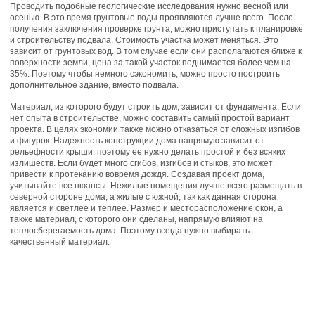
Проводить подобные геологические исследования нужно весной или
осенью. В это время грунтовые воды проявляются лучше всего. После
получения заключения проверке грунта, можно приступать к планировке
и строительству подвала. Стоимость участка может меняться. Это
зависит от грунтовых вод. В том случае если они располагаются ближе к
поверхности земли, цена за такой участок поднимается более чем на
35%. Поэтому чтобы немного сэкономить, можно просто построить
дополнительное здание, вместо подвала.
Материал, из которого будут строить дом, зависит от фундамента. Если
нет опыта в строительстве, можно составить самый простой вариант
проекта. В целях экономии также можно отказаться от сложных изгибов
и фигурок. Надежность конструкции дома напрямую зависит от
рельефности крыши, поэтому ее нужно делать простой и без всяких
излишеств. Если будет много сгибов, изгибов и стыков, это может
привести к протеканию вовремя дождя. Создавая проект дома,
учитывайте все нюансы. Нежилые помещения лучше всего размещать в
северной стороне дома, а жилые с южной, так как данная сторона
является и светлее и теплее. Размер и месторасположение окон, а
также материал, с которого они сделаны, напрямую влияют на
теплосберегаемость дома. Поэтому всегда нужно выбирать
качественный материал.