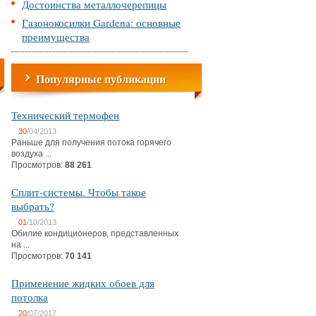
Достоинства металлочерепицы
Газонокосилки Gardena: основные
преимущества
Популярные публикации
Технический термофен
30
/04/2013
Раньше для получения потока горячего
воздуха ...
Просмотров:
88 261
Сплит-системы. Чтобы такое
выбрать?
01
/10/2013
Обилие кондиционеров, представленных
на ...
Просмотров:
70 141
Применение жидких обоев для
потолка
20
/07/2017