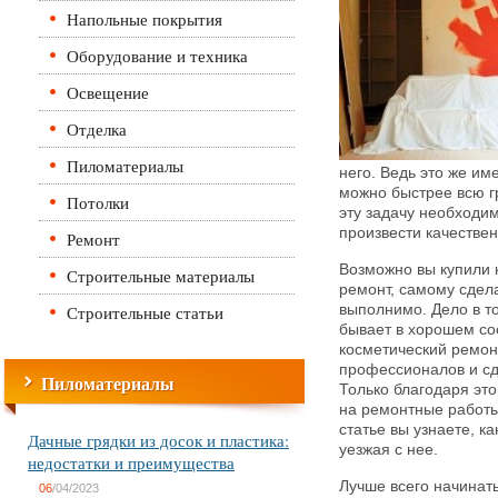
Напольные покрытия
Оборудование и техника
Освещение
Отделка
Пиломатериалы
него. Ведь это же им
можно быстрее всю г
Потолки
эту задачу необходим
произвести качестве
Ремонт
Возможно вы купили 
Строительные материалы
ремонт, самому сдела
Строительные статьи
выполнимо. Дело в т
бывает в хорошем со
косметический ремон
профессионалов и сд
Пиломатериалы
Только благодаря эт
на ремонтные работы,
статье вы узнаете, ка
Дачные грядки из досок и пластика:
уезжая с нее.
недостатки и преимущества
Лучше всего начинат
06
/04/2023