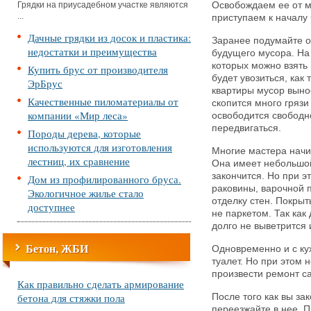
Грядки на приусадебном участке являются
Освобождаем ее от м
...
приступаем к началу
Дачные грядки из досок и пластика:
Заранее подумайте о 
недостатки и преимущества
будущего мусора. На
которых можно взять 
Купить брус от производителя
будет увозиться, как
ЭрБрус
квартиры мусор вынос
Качественные пиломатериалы от
скопится много грязи
компании «Мир леса»
освободится свободно
передвигаться.
Породы дерева, которые
используются для изготовления
Многие мастера начи
лестниц, их сравнение
Она имеет небольшой
закончится. Но при э
Дом из профилированного бруса.
раковины, варочной п
Экологичное жилье стало
отделку стен. Покры
доступнее
не паркетом. Так как 
долго не выветрится 
Бетон, ЖБИ
Одновременно и с ку
туалет. Но при этом 
произвести ремонт с
Как правильно сделать армирование
бетона для стяжки пола
После того как вы за
переезжайте в нее. 