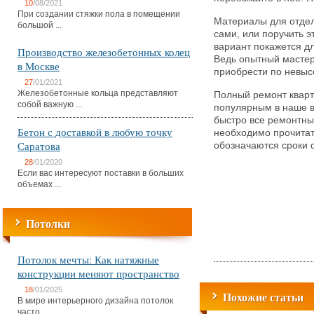
10
/08/2021
При создании стяжки пола в помещении
Материалы для отдел
большой ...
сами, или поручить э
вариант покажется дл
Производство железобетонных колец
Ведь опытный мастер 
в Москве
приобрести по невыс
27
/01/2021
Железобетонные кольца представляют
Полный ремонт кварт
собой важную ...
популярным в наше в
быстро все ремонтные
Бетон с доставкой в любую точку
необходимо прочитат
Саратова
обозначаются сроки 
28
/01/2020
Если вас интересуют поставки в больших
объемах ...
Потолки
Потолок мечты: Как натяжные
конструкции меняют пространство
18
/01/2025
Похожие статьи
В мире интерьерного дизайна потолок
часто ...