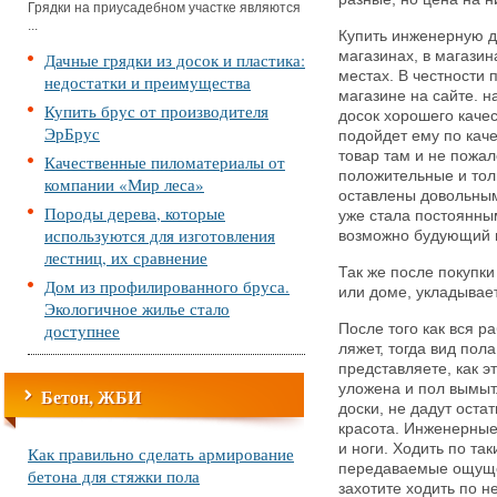
Грядки на приусадебном участке являются
...
Купить инженерную д
магазинах, в магазин
Дачные грядки из досок и пластика:
местах. В честности
недостатки и преимущества
магазине на сайте. 
Купить брус от производителя
досок хорошего качес
ЭрБрус
подойдет ему по каче
товар там и не пожал
Качественные пиломатериалы от
положительные и тол
компании «Мир леса»
оставлены довольным
Породы дерева, которые
уже стала постоянным
используются для изготовления
возможно будующий 
лестниц, их сравнение
Так же после покупки
Дом из профилированного бруса.
или доме, укладывает
Экологичное жилье стало
доступнее
После того как вся р
ляжет, тогда вид пол
представляете, как эт
уложена и пол вымыт
Бетон, ЖБИ
доски, не дадут ост
красота. Инженерные 
и ноги. Ходить по та
Как правильно сделать армирование
передаваемые ощущен
бетона для стяжки пола
захотите ходить по н