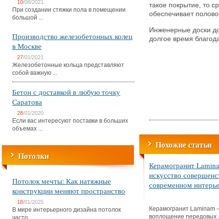
10
/08/2021
такое покрытие, то с
При создании стяжки пола в помещении
обеспечивает полово
большой ...
Инженерные доски до
Производство железобетонных колец
долгое время благода
в Москве
27
/01/2021
Железобетонные кольца представляют
собой важную ...
Бетон с доставкой в любую точку
Саратова
28
/01/2020
Если вас интересуют поставки в больших
объемах ...
Похожие статьи
Потолки
Керамогранит Lamin
искусство совершенс
Потолок мечты: Как натяжные
современном интерь
конструкции меняют пространство
18
/01/2025
Керамогранит Laminam –
В мире интерьерного дизайна потолок
воплощение передовых .
часто ...