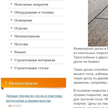
Напольные покрытия
Оборудование и техника
Освещение
Отделка
Пиломатериалы
Потолки
Инженерная доска в 
Ремонт
из напольных покрыт
Трехслойные и двух
Строительные материалы
досок не бывает.
Строительные статьи
Такая доска спокойно
вашего пола, избежа
такую доску из дерев
Пиломатериалы
уважения, например к
В половом покрытии 
Дачные грядки из досок и пластика:
лучшее покрытие, ве
для застилки пола. 
недостатки и преимущества
покупке. Цены на так
06
/04/2023
разные, но цена на н