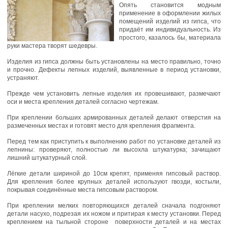
Опять становится модным
применение в оформлении жилых
помещений изделий из гипса, что
придаёт им индивидуальность. Из
простого, казалось бы, материала
руки мастера творят шедевры.
Изделия из гипса должны быть установлены на место правильно, точно
и прочно. Дефекты лепных изделий, выявленные в период установки,
устраняют.
Прежде чем установить лепные изделия их провешивают, размечают
оси и места крепления деталей согласно чертежам.
При креплении больших армированных деталей делают отверстия на
размеченных местах и готовят место для крепления фрагмента.
Перед тем как приступить к выполнению работ по установке деталей из
лепнины: проверяют, полностью ли высохла штукатурка; зачищают
лишний штукатурный слой.
Лёгкие детали шириной до 10см крепят, применяя гипсовый раствор.
Для крепления более крупных деталей используют гвозди, костыли,
покрывая соединённые места гипсовым раствором.
При креплении мелких повторяющихся деталей сначала подгоняют
детали насухо, подрезая их ножом и притирая к месту установки. Перед
креплением на тыльной стороне поверхности деталей и на местах