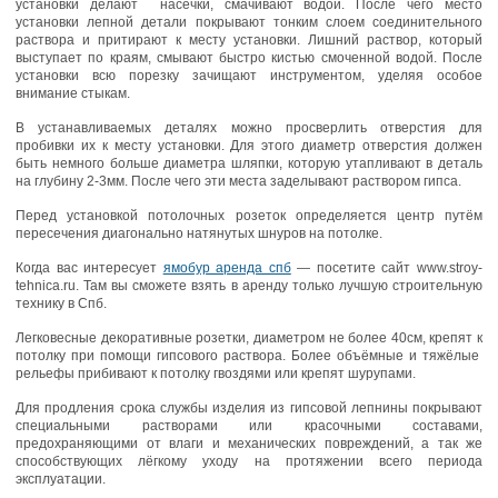
установки делают насечки, смачивают водой. После чего место
установки лепной детали покрывают тонким слоем соединительного
раствора и притирают к месту установки. Лишний раствор, который
выступает по краям, смывают быстро кистью смоченной водой. После
установки всю порезку зачищают инструментом, уделяя особое
внимание стыкам.
В устанавливаемых деталях можно просверлить отверстия для
пробивки их к месту установки. Для этого диаметр отверстия должен
быть немного больше диаметра шляпки, которую утапливают в деталь
на глубину 2-3мм. После чего эти места заделывают раствором гипса.
Перед установкой потолочных розеток определяется центр путём
пересечения диагонально натянутых шнуров на потолке.
Когда вас интересует
ямобур аренда спб
— посетите сайт www.stroy-
tehnica.ru. Там вы сможете взять в аренду только лучшую строительную
технику в Спб.
Легковесные декоративные розетки, диаметром не более 40см, крепят к
потолку при помощи гипсового раствора. Более объёмные и тяжёлые
рельефы прибивают к потолку гвоздями или крепят шурупами.
Для продления срока службы изделия из гипсовой лепнины покрывают
специальными растворами или красочными составами,
предохраняющими от влаги и механических повреждений, а так же
способствующих лёгкому уходу на протяжении всего периода
эксплуатации.