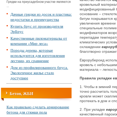
Грядки на приусадебном участке являются
кровельный материал,
...
модифицированный би
Дачные грядки из досок и пластика:
основание – стеклотк
недостатки и преимущества
битум покрывается к
увеличения времени 
Купить брус от производителя
специальные полиме
ЭрБрус
модификаторов возро
Качественные пиломатериалы от
перепадам температу
климатических услов
компании «Мир леса»
охлаждении
еврору
Породы дерева, которые
благотворно отражает
используются для изготовления
лестниц, их сравнение
Еврорубероид исполь
кровель с небольшим
Дом из профилированного бруса.
материала – легкость
Экологичное жилье стало
доступнее
Правила укладки е
1. Чтобы в зимний п
точно рассчитать то
Бетон, ЖБИ
кровли может скаплив
протекать в дом и с
Как правильно сделать армирование
2. При укладке
евро
бетона для стяжки пола
качественный парои