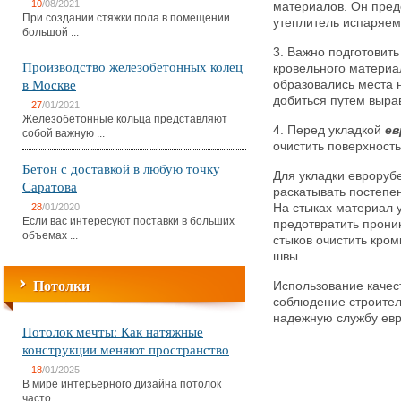
10
/08/2021
материалов. Он пред
При создании стяжки пола в помещении
утеплитель испаряем
большой ...
3. Важно подготовить
Производство железобетонных колец
кровельного материа
в Москве
образовались места 
добиться путем выра
27
/01/2021
Железобетонные кольца представляют
4. Перед укладкой
ев
собой важную ...
очистить поверхность
Бетон с доставкой в любую точку
Для укладки евроруб
Саратова
раскатывать постепен
28
/01/2020
На стыках материал 
Если вас интересуют поставки в больших
предотвратить прони
объемах ...
стыков очистить кром
швы.
Потолки
Использование качес
соблюдение строител
надежную службу ев
Потолок мечты: Как натяжные
конструкции меняют пространство
18
/01/2025
В мире интерьерного дизайна потолок
часто ...