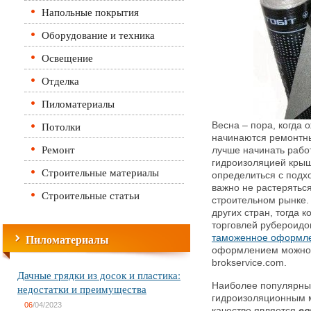
Напольные покрытия
Оборудование и техника
Освещение
Отделка
Пиломатериалы
Потолки
Весна – пора, когда 
начинаются ремонтны
Ремонт
лучше начинать рабо
гидроизоляцией крыш
Строительные материалы
определиться с под
важно не растерятьс
Строительные статьи
строительном рынке.
других стран, тогда
торговлей рубероидо
Пиломатериалы
таможенное оформл
оформлением можно о
brokservice.com.
Дачные грядки из досок и пластика:
Наиболее популярны
недостатки и преимущества
гидроизоляционным 
06
/04/2023
качество является
ев