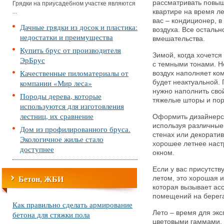
рассматривать повыш
Грядки на приусадебном участке являются
...
квартире на время л
вас – кондиционер, 
Дачные грядки из досок и пластика:
воздуха. Все осталь
недостатки и преимущества
вмешательства.
Купить брус от производителя
Зимой, когда хочетс
ЭрБрус
с темными тонами. Но
Качественные пиломатериалы от
воздух наполняет ко
компании «Мир леса»
будет неактуальной.
нужно наполнить сво
Породы дерева, которые
тяжелые шторы и порт
используются для изготовления
лестниц, их сравнение
Оформить дизайнерс
используя различные
Дом из профилированного бруса.
стенах или декорати
Экологичное жилье стало
хорошее летнее настр
доступнее
окном.
Если у вас присутств
Бетон, ЖБИ
летом, это хорошая 
которая вызывает ас
помещений на берег
Как правильно сделать армирование
Лето – время для эк
бетона для стяжки пола
цветовыми гаммами. 