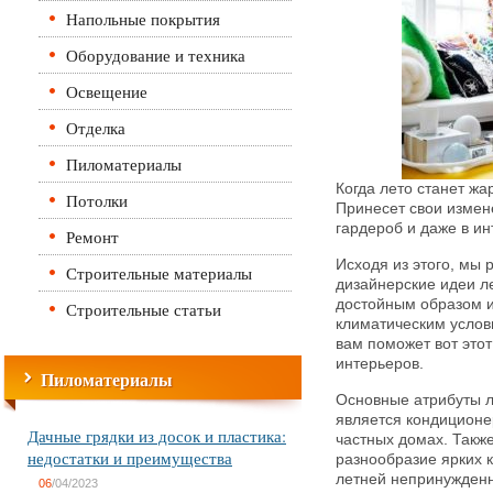
Напольные покрытия
Оборудование и техника
Освещение
Отделка
Пиломатериалы
Когда лето станет жа
Потолки
Принесет свои измене
гардероб и даже в и
Ремонт
Исходя из этого, мы 
Строительные материалы
дизайнерские идеи ле
достойным образом и
Строительные статьи
климатическим услов
вам поможет вот это
интерьеров.
Пиломатериалы
Основные атрибуты 
является кондиционе
Дачные грядки из досок и пластика:
частных домах. Такж
недостатки и преимущества
разнообразие ярких 
летней непринужденн
06
/04/2023