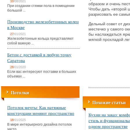
10
/08/2021
образом и очень пест
При создании стяжки пола в помещении
Чтобы дать «второй 
большой ...
разрисовать ее сам
Производство железобетонных колец
Дельный совет от ди
в Москве
местечко у самого ок
27
/01/2021
бы наслаждаться ярк
Железобетонные кольца представляют
мягкой прохладой ле
собой важную ...
Бетон с доставкой в любую точку
Саратова
28
/01/2020
Если вас интересуют поставки в больших
объемах ...
Потолки
Похожие статьи
Потолок мечты: Как натяжные
конструкции меняют пространство
Кухни на заказ: комф
стиль и функциональ
18
/01/2025
В мире интерьерного дизайна потолок
одном пространстве
часто ...