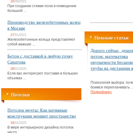
10
/08/2021
При создании стяжки пола в помещении
большой ...
Производство железобетонных колец
в Москве
27
/01/2021
Похожие статьи
Железобетонные кольца представляют
собой важную ...
Дорого сейчас, деше
Бетон с доставкой в любую точку
потом: математика
Саратова
окупаемости бесшов
трубы на дистанции в
28
/01/2020
Если вас интересуют поставки в больших
объемах ...
Психология выбора: поч
боимся переплачивать ..
Подробнее»
Потолки
Потолок мечты: Как натяжные
конструкции меняют пространство
18
/01/2025
В мире интерьерного дизайна потолок
часто ...