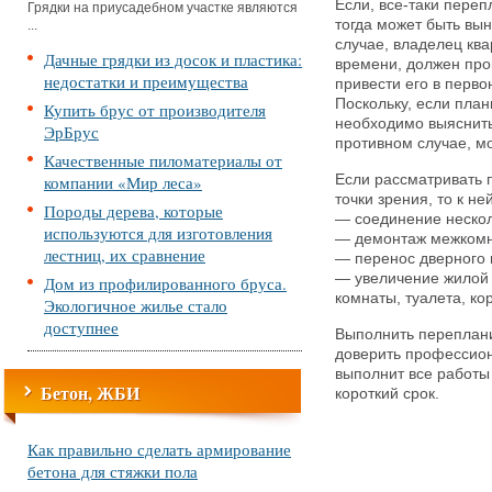
Если, все-таки пере
Грядки на приусадебном участке являются
тогда может быть вы
...
случае, владелец кв
Дачные грядки из досок и пластика:
времени, должен про
недостатки и преимущества
привести его в перво
Поскольку, если план
Купить брус от производителя
необходимо выяснить
ЭрБрус
противном случае, м
Качественные пиломатериалы от
компании «Мир леса»
Если рассматривать 
точки зрения, то к н
Породы дерева, которые
— соединение нескол
используются для изготовления
— демонтаж межкомн
лестниц, их сравнение
— перенос дверного 
— увеличение жилой
Дом из профилированного бруса.
комнаты, туалета, кор
Экологичное жилье стало
доступнее
Выполнить переплани
доверить профессион
выполнит все работы
Бетон, ЖБИ
короткий срок.
Как правильно сделать армирование
бетона для стяжки пола