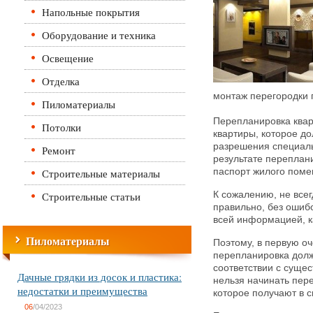
Напольные покрытия
Оборудование и техника
Освещение
Отделка
монтаж перегородки 
Пиломатериалы
Перепланировка ква
Потолки
квартиры, которое д
разрешения специаль
Ремонт
результате переплан
Строительные материалы
паспорт жилого пом
Строительные статьи
К сожалению, не всег
правильно, без ошибо
всей информацией, к
Пиломатериалы
Поэтому, в первую оч
перепланировка долж
соответствии с суще
Дачные грядки из досок и пластика:
нельзя начинать пер
недостатки и преимущества
которое получают в 
06
/04/2023